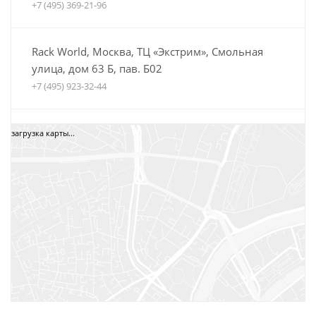
+7 (495) 369-21-96
Rack World, Москва, ТЦ «Экстрим», Смольная
улица, дом 63 Б, пав. Б02
+7 (495) 923-32-44
Автобагажники Boxteam.ru, ТЦ СпортЕХ, Москва,
загрузка карты...
5-я Кабельная, дом 2, стр. 1
8 (800) 775-35-52
+7 (495) 12-34-34