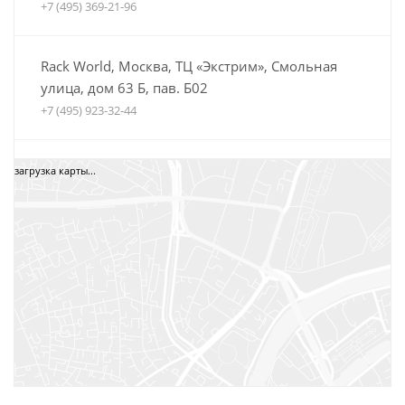
+7 (495) 369-21-96
Rack World, Москва, ТЦ «Экстрим», Смольная
улица, дом 63 Б, пав. Б02
+7 (495) 923-32-44
Автобагажники Boxteam.ru, ТЦ СпортЕХ, Москва,
загрузка карты...
5-я Кабельная, дом 2, стр. 1
8 (800) 775-35-52
+7 (495) 12-34-34