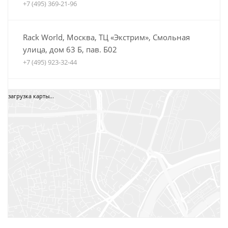
+7 (495) 369-21-96
Rack World, Москва, ТЦ «Экстрим», Смольная
улица, дом 63 Б, пав. Б02
+7 (495) 923-32-44
Автобагажники Boxteam.ru, ТЦ СпортЕХ, Москва,
загрузка карты...
5-я Кабельная, дом 2, стр. 1
8 (800) 775-35-52
+7 (495) 12-34-34