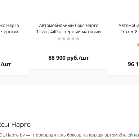
кс Hapro
Автомобильный бокс Hapro
Автомоби
л, черный
Trivor, 440 л, черный матовый
Traxer 8
88 900
руб.
/шт
.
/шт
96 
ксы Hapro
DL Hapro bv — производитель боксов на крышу автомобилей из