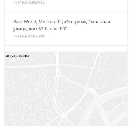
+7 (495) 369-21-96
Rack World, Москва, ТЦ «Экстрим», Смольная
улица, дом 63 Б, пав. Б02
+7 (495) 923-32-44
Автобагажники Boxteam.ru, ТЦ СпортЕХ, Москва,
загрузка карты...
5-я Кабельная, дом 2, стр. 1
8 (800) 775-35-52
+7 (495) 12-34-34