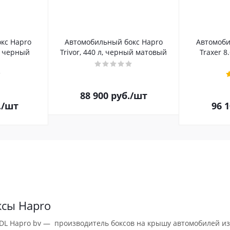
кс Hapro
Автомобильный бокс Hapro
Автомоби
л, черный
Trivor, 440 л, черный матовый
Traxer 8
88 900
руб.
/шт
.
/шт
96 
ксы Hapro
DL Hapro bv — производитель боксов на крышу автомобилей из