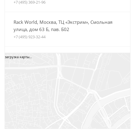
+7 (495) 369-21-96
Rack World, Москва, ТЦ «Экстрим», Смольная
улица, дом 63 Б, пав. Б02
+7 (495) 923-32-44
Автобагажники Boxteam.ru, ТЦ СпортЕХ, Москва,
загрузка карты...
5-я Кабельная, дом 2, стр. 1
8 (800) 775-35-52
+7 (495) 12-34-34