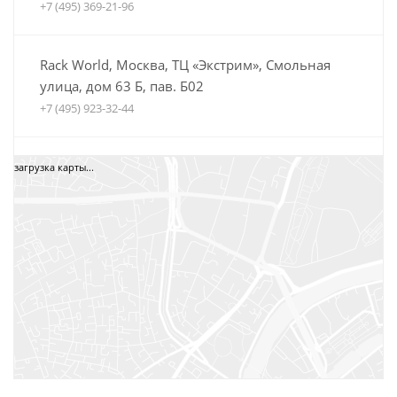
+7 (495) 369-21-96
Rack World, Москва, ТЦ «Экстрим», Смольная
улица, дом 63 Б, пав. Б02
+7 (495) 923-32-44
Автобагажники Boxteam.ru, ТЦ СпортЕХ, Москва,
загрузка карты...
5-я Кабельная, дом 2, стр. 1
8 (800) 775-35-52
+7 (495) 12-34-34