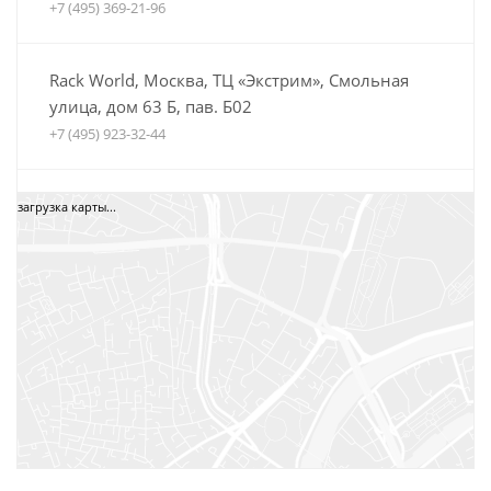
+7 (495) 369-21-96
Rack World, Москва, ТЦ «Экстрим», Смольная
улица, дом 63 Б, пав. Б02
+7 (495) 923-32-44
Автобагажники Boxteam.ru, ТЦ СпортЕХ, Москва,
загрузка карты...
5-я Кабельная, дом 2, стр. 1
8 (800) 775-35-52
+7 (495) 12-34-34