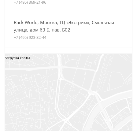
+7 (495) 369-21-96
Rack World, Москва, ТЦ «Экстрим», Смольная
улица, дом 63 Б, пав. Б02
+7 (495) 923-32-44
Автобагажники Boxteam.ru, ТЦ СпортЕХ, Москва,
загрузка карты...
5-я Кабельная, дом 2, стр. 1
8 (800) 775-35-52
+7 (495) 12-34-34