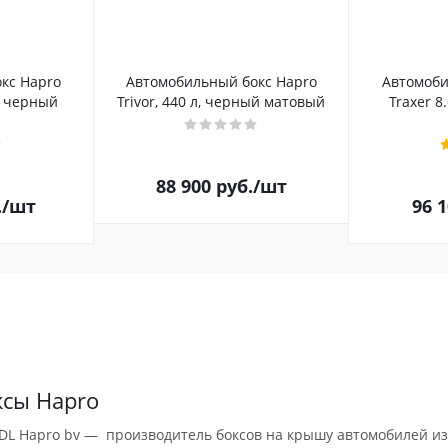
кс Hapro
Автомобильный бокс Hapro
Автомоби
л, черный
Trivor, 440 л, черный матовый
Traxer 8
88 900
руб.
/шт
.
/шт
96 
ксы Hapro
DL Hapro bv — производитель боксов на крышу автомобилей из