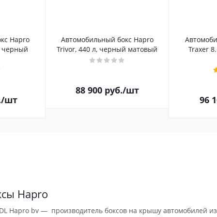
кс Hapro
Автомобильный бокс Hapro
Автомоби
л, черный
Trivor, 440 л, черный матовый
Traxer 8
88 900
руб.
/шт
.
/шт
96 
ксы Hapro
DL Hapro bv — производитель боксов на крышу автомобилей из