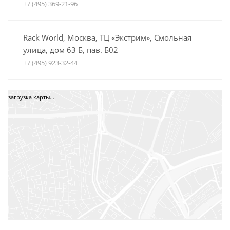
+7 (495) 369-21-96
Rack World, Москва, ТЦ «Экстрим», Смольная
улица, дом 63 Б, пав. Б02
+7 (495) 923-32-44
Автобагажники Boxteam.ru, ТЦ СпортЕХ, Москва,
загрузка карты...
5-я Кабельная, дом 2, стр. 1
8 (800) 775-35-52
+7 (495) 12-34-34