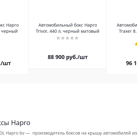
кс Hapro
Автомобильный бокс Hapro
Автомоби
л, черный
Trivor, 440 л, черный матовый
Traxer 8
88 900
руб.
/шт
.
/шт
96 
ксы Hapro
DL Hapro bv — производитель боксов на крышу автомобилей из