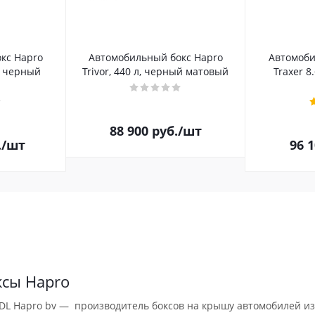
кс Hapro
Автомобильный бокс Hapro
Автомоби
л, черный
Trivor, 440 л, черный матовый
Traxer 8
88 900
руб.
/шт
.
/шт
96 
ксы Hapro
DL Hapro bv — производитель боксов на крышу автомобилей из