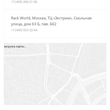
+7 (495) 369-21-96
Rack World, Москва, ТЦ «Экстрим», Смольная
улица, дом 63 Б, пав. Б02
+7 (495) 923-32-44
Автобагажники Boxteam.ru, ТЦ СпортЕХ, Москва,
загрузка карты...
5-я Кабельная, дом 2, стр. 1
8 (800) 775-35-52
+7 (495) 12-34-34