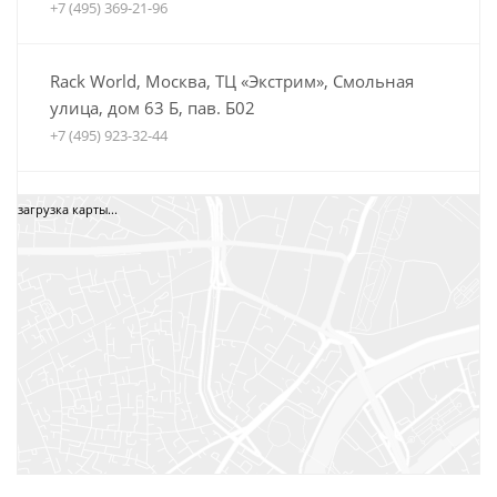
+7 (495) 369-21-96
Rack World, Москва, ТЦ «Экстрим», Смольная
улица, дом 63 Б, пав. Б02
+7 (495) 923-32-44
Автобагажники Boxteam.ru, ТЦ СпортЕХ, Москва,
загрузка карты...
5-я Кабельная, дом 2, стр. 1
8 (800) 775-35-52
+7 (495) 12-34-34