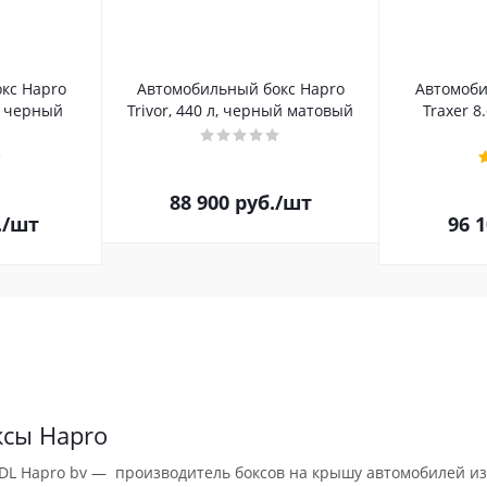
кс Hapro
Автомобильный бокс Hapro
Автомоби
л, черный
Trivor, 440 л, черный матовый
Traxer 8
88 900
руб.
/шт
.
/шт
96 
ксы Hapro
DL Hapro bv — производитель боксов на крышу автомобилей из