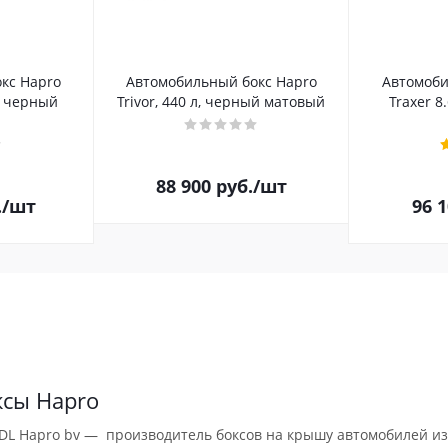
кс Hapro
Автомобильный бокс Hapro
Автомоби
л, черный
Trivor, 440 л, черный матовый
Traxer 8
88 900
руб.
/шт
.
/шт
96 
ксы Hapro
DL Hapro bv — производитель боксов на крышу автомобилей из