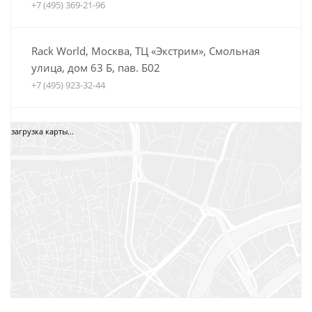
+7 (495) 369-21-96
Rack World, Москва, ТЦ «Экстрим», Смольная
улица, дом 63 Б, пав. Б02
+7 (495) 923-32-44
Автобагажники Boxteam.ru, ТЦ СпортЕХ, Москва,
загрузка карты...
5-я Кабельная, дом 2, стр. 1
8 (800) 775-35-52
+7 (495) 12-34-34