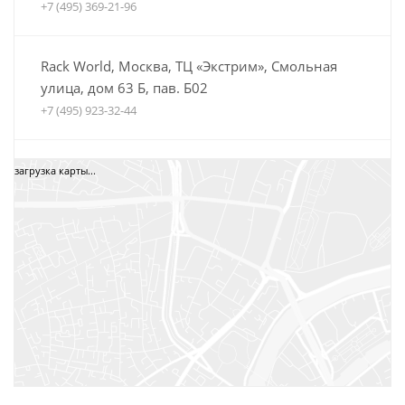
+7 (495) 369-21-96
Rack World, Москва, ТЦ «Экстрим», Смольная
улица, дом 63 Б, пав. Б02
+7 (495) 923-32-44
Автобагажники Boxteam.ru, ТЦ СпортЕХ, Москва,
загрузка карты...
5-я Кабельная, дом 2, стр. 1
8 (800) 775-35-52
+7 (495) 12-34-34