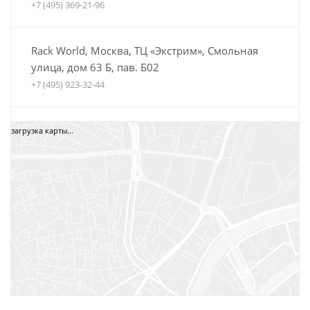
+7 (495) 369-21-96
Rack World, Москва, ТЦ «Экстрим», Смольная
улица, дом 63 Б, пав. Б02
+7 (495) 923-32-44
Автобагажники Boxteam.ru, ТЦ СпортЕХ, Москва,
загрузка карты...
5-я Кабельная, дом 2, стр. 1
8 (800) 775-35-52
+7 (495) 12-34-34