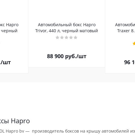
кс Hapro
Автомобильный бокс Hapro
Автомоби
л, черный
Trivor, 440 л, черный матовый
Traxer 8
88 900
руб.
/шт
.
/шт
96 
ксы Hapro
DL Hapro bv — производитель боксов на крышу автомобилей из