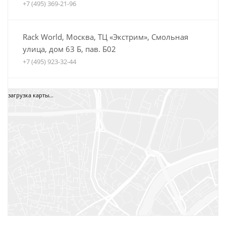
+7 (495) 369-21-96
Rack World, Москва, ТЦ «Экстрим», Смольная
улица, дом 63 Б, пав. Б02
+7 (495) 923-32-44
Автобагажники Boxteam.ru, ТЦ СпортЕХ, Москва,
загрузка карты...
5-я Кабельная, дом 2, стр. 1
8 (800) 775-35-52
+7 (495) 12-34-34