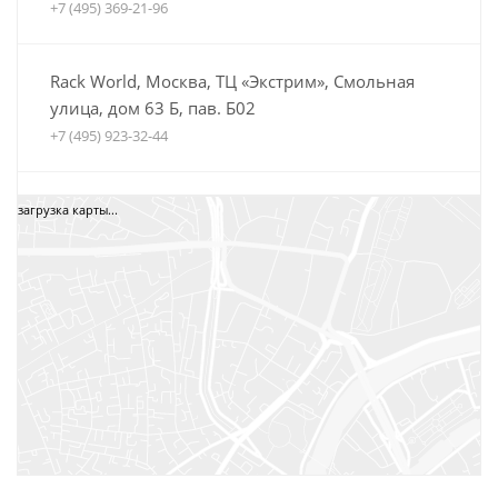
+7 (495) 369-21-96
Rack World, Москва, ТЦ «Экстрим», Смольная
улица, дом 63 Б, пав. Б02
+7 (495) 923-32-44
Автобагажники Boxteam.ru, ТЦ СпортЕХ, Москва,
загрузка карты...
5-я Кабельная, дом 2, стр. 1
8 (800) 775-35-52
+7 (495) 12-34-34