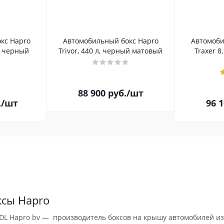
кс Hapro
Автомобильный бокс Hapro
Автомоби
л, черный
Trivor, 440 л, черный матовый
Traxer 8
88 900
руб.
/шт
.
/шт
96 
ксы Hapro
DL Hapro bv — производитель боксов на крышу автомобилей из