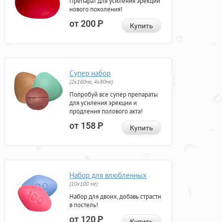
Препарат для усиления эрекции
нового поколения!
от 200
Р
Купить
Супер набор
(2х160мг, 4х80мг)
Попробуй все супер препараты
для усиления эрекции и
продления полового акта!
от 158
Р
Купить
Набор для влюбленных
(10х100 мг)
Набор для двоих, добавь страсти
в постель!
от 120
Р
Купить