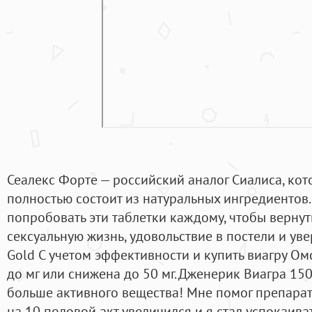
Сеалекс Форте — российский аналог Сиалиса, ко
полностью состоит из натуральных ингредиентов.
попробовать эти таблетки каждому, чтобы верну
сексуальную жизнь, удовольствие в постели и уве
Gold С учетом эффективности и купить виагру Ом
до мг или снижена до 50 мг. Дженерик Виагра 150
больше активного вещества! Мне помог препарат 
на 10 половой акт увеличился и я стал успокаива