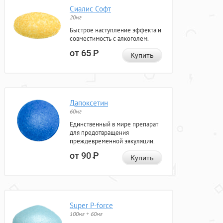
Сиалис Софт
20мг
Быстрое наступление эффекта и
совместимость с алкоголем.
от 65
Р
Купить
Дапоксетин
60мг
Единственный в мире препарат
для предотвращения
преждевременной эякуляции.
от 90
Р
Купить
Super P-force
100мг + 60мг