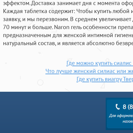
эффектом. Доставка занимает дня с момента офо
Каждая таблетка содержит: Чтобы купить любой и
заявку, и мы перезвоним. В среднем увеличивает 
70 минут и больше. Naron гель особенности преп
предназначенным для женской интимной гигиены
натуральный состав, и является абсолютно безв
Где можно купить сиалис
Что лучше женский силиас или ж
Где купить виагру Тве