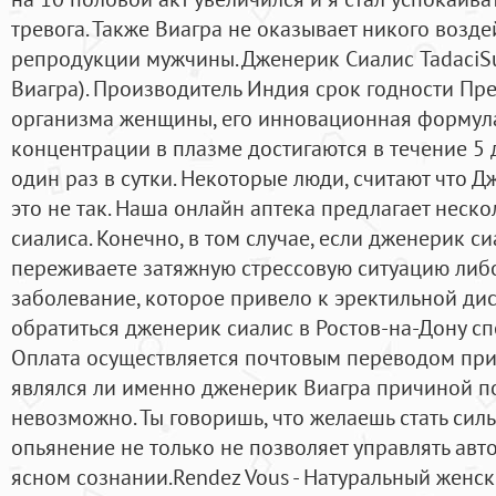
тревога. Также Виагра не оказывает никого возд
репродукции мужчины. Дженерик Сиалис TadaciSuB
Виагра). Производитель Индия срок годности Пр
организма женщины, его инновационная формула
концентрации в плазме достигаются в течение 5
один раз в сутки. Некоторые люди, считают что Д
это не так. Наша онлайн аптека предлагает неск
сиалиса. Конечно, в том случае, если дженерик с
переживаете затяжную стрессовую ситуацию либ
заболевание, которое привело к эректильной ди
обратиться дженерик сиалис в Ростов-на-Дону сп
Оплата осуществляется почтовым переводом при 
являлся ли именно дженерик Виагра причиной п
невозможно. Ты говоришь, что желаешь стать сильн
опьянение не только не позволяет управлять авт
ясном сознании.Rendez Vous - Натуральный женс