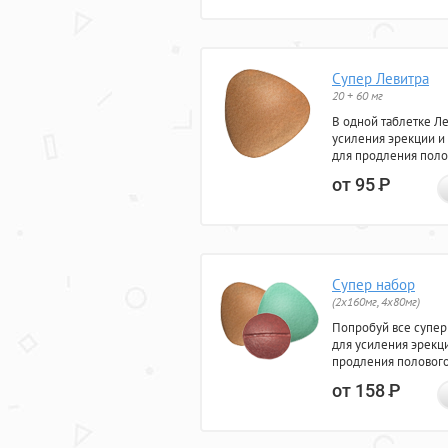
Супер Левитра
20 + 60 мг
В одной таблетке Л
усиления эрекции и
для продления поло
от 95
Р
Супер набор
(2х160мг, 4х80мг)
Попробуй все супер
для усиления эрекц
продления полового
от 158
Р