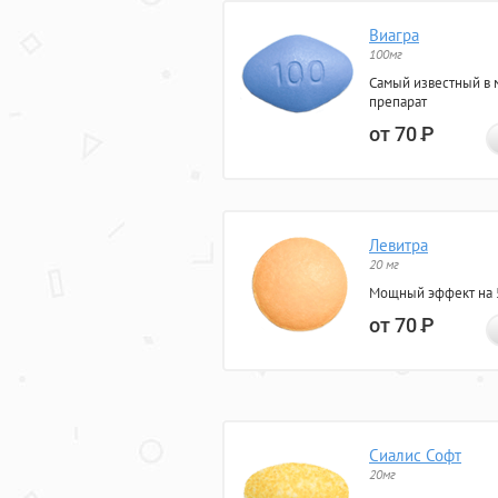
Виагра
100мг
Самый известный в 
препарат
от 70
Р
Левитра
20 мг
Мощный эффект на 5
от 70
Р
Сиалис Софт
20мг