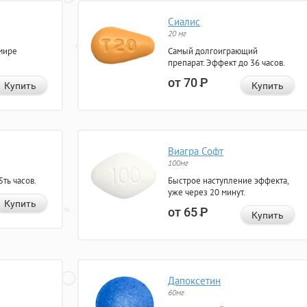
Сиалис
20 мг
мире
Самый долгоиграющий
препарат. Эффект до 36 часов.
от 70
Р
Купить
Купить
Виагра Софт
100мг
ть часов.
Быстрое наступление эффекта,
уже через 20 минут.
Купить
от 65
Р
Купить
Дапоксетин
60мг