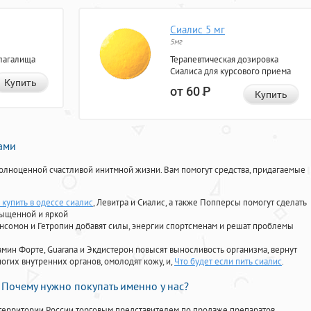
Сиалис 5 мг
5мг
лагалища
Терапевтическая дозировка
Сиалиса для курсового приема
Купить
от 60
Р
Купить
нами
олноценной счастливой инитмной жизни. Вам помогут средства, придагаемые
 купить в одессе сиалис
, Левитра и Сиалис, а также Попперсы помогут сделать
сыщенной и яркой
Ансомон и Гетропин добавят силы, энергии спортсменам и решат проблемы
ориамин Форте, Guarana и Экдистерон повысят выносливость организма, вернут
огих внутренних органов, омолодят кожу, и,
Что будет если пить сиалис
.
Почему нужно покупать именно у нас?
территории России торговым представителем по продаже препаратов