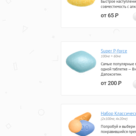
Быстрое наступлени
совместимость с ал
от 65
Р
Super P-force
100мг + 60мг
Самые популярные 
одной таблетке — Ви
Дапоксетин.
от 200
Р
Набор Классичес
(2x100мг, 4x20мг)
Попробуй и выбери
понравившийся преп