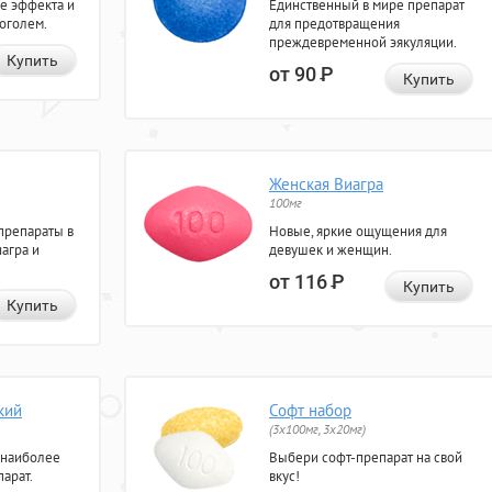
е эффекта и
Единственный в мире препарат
коголем.
для предотвращения
преждевременной эякуляции.
Купить
от 90
Р
Купить
Женская Виагра
100мг
препараты в
Новые, яркие ощущения для
агра и
девушек и женщин.
от 116
Р
Купить
Купить
кий
Софт набор
(3x100мг, 3x20мг)
 наиболее
Выбери софт-препарат на свой
арат.
вкус!