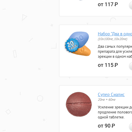
от 117
Р
Набор "Два в одн
(10x100мг, 10x20мг)
Два самых популяр
препарата для усил
эрекции в одном на
от 115
Р
Супер Сиалис
20мг + 60мг
Усиление эрекции до
продление полового
одной таблетке.
от 90
Р