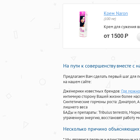
Крем Naron
(100 мг)
Крем для сужения в
от 1500
Р
На пути к совершенству вместе с 
Предлагаем Вам сделать первый шаг для п
на нашем сайте:
Дженерики известных брендов:
Где можно
интимную сторону Вашей жизни более на
Синтетические гормоны роста
: Динатроп, 
лишнего веса
БАДы и препараты:
Tribulus terrestris, М
утраченную энергию, восстановят работу мн
Несколько причино объясняющих 
* Мы являемся первым и единственным на 