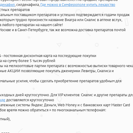
рденафил
, силденафила
,
Где можно в Симферополе купить лекарство
стных препаратов
циальным поставщиком препаратов и успешно подтверждается годами продаж
 которым трудно произнести название Виагра или Сиалис в аптеке вслух,
 любого препаратан на нашем сайте!
Москве и в Санкт-Петербурге, так же возможна доставка препаратов почтой
%
- постоянная дисконтная карта на последующие покупки
а на сумму более 5 тысяч рублей
 на мелкооптовые партии препарата с возможностью выписки товарного чек
личные АКЦИИ позволяющие покупать дженерики Левитры, Сиалиса и
мальные усилия, чтобы сделать приобретение препаратов удобным для
ыходных дней круглосуточно. Для VIP клиентов: Сиалис и другие препараты дл
нде
доставляются круглосуточно
атежные системы Яндекс Деньги, Web Money и с банковских карт Master Card
юбое время можно обратиться
»
по многоканальным телефонам:
тный),