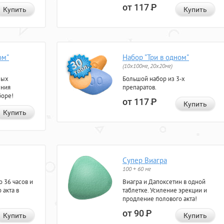
от 117
Р
Купить
Купить
ом"
Набор "Три в одном"
(10x100мг, 20x20мг)
ных
Большой набор из 3-х
ения
препаратов.
боре!
от 117
Р
Купить
Купить
Супер Виагра
100 + 60 мг
 36 часов и
Виагра и Дапоксетин в одной
 акта в
таблетке. Усиление эрекции и
продление полового акта!
от 90
Р
Купить
Купить