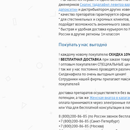
дженериков
Сиалис тадалафил левитра ва
дапоксетин
и дистрибьютором других изве
* качество препаратов гарантируется офи
* для стестинельных и скромных клиентов,
подойдет возможность анонимныого заказа
* быстрая и удобная доставка курьером по 
России в другие регионы 1м классом
Покупать у нас выгодно
! каждому новому покупателю
СКИДКА 10
!
БЕСПЛАТНАЯ ДОСТАВКА
при заказе товар
! оптовым покупателям СПЕЦИАЛЬНЫЕ цены
! так же у нас постоянно проводятся раз
Силденафила по очень выгодным ценам!
Cотрудники нашей фирмы прилагают макси
покупателей
доставка препаратов осуществляется без в
потенции, а так же
Женская виагра в карага
оплата принимаются через электронные пл
или Visa для бесплатной консультации в л
8
(800
)200-86-85
(
по России звонок беспла
+7
(800
)200-86-85
(
Санкт-Петербург)
+7
(800
)200-86-85
(
Москва)