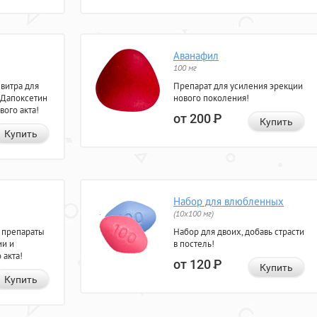
Аванафил
100 мг
евитра для
Препарат для усиления эрекции
 Дапоксетин
нового поколения!
вого акта!
от 200
Р
Купить
Купить
Набор для влюбленных
(10х100 мг)
 препараты
Набор для двоих, добавь страсти
ии и
в постель!
 акта!
от 120
Р
Купить
Купить