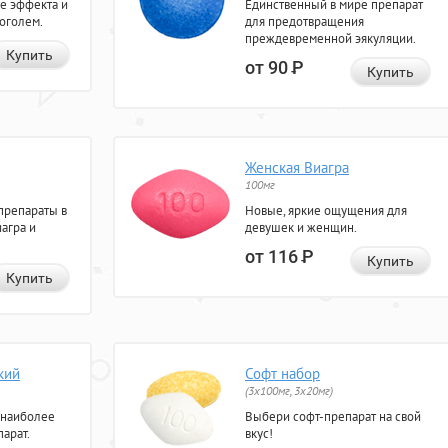
е эффекта и
Единственный в мире препарат
коголем.
для предотвращения
преждевременной эякуляции.
Купить
от 90
Р
Купить
Женская Виагра
100мг
препараты в
Новые, яркие ощущения для
агра и
девушек и женщин.
от 116
Р
Купить
Купить
кий
Софт набор
(3x100мг, 3x20мг)
 наиболее
Выбери софт-препарат на свой
арат.
вкус!