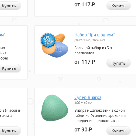
от 117
Р
Купить
Купить
ом"
Набор "Три в одном"
(10x100мг, 20x20мг)
ных
Большой набор из 3-х
ения
препаратов.
боре!
от 117
Р
Купить
Купить
Супер Виагра
100 + 60 мг
 36 часов и
Виагра и Дапоксетин в одной
 акта в
таблетке. Усиление эрекции и
продление полового акта!
от 90
Р
Купить
Купить