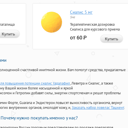
Сиалис 5 мг
5мг
лагалища
Терапевтическая дозировка
Сиалиса для курсового приема
Купить
от 60
Р
Купить
нами
олноценной счастливой инитмной жизни. Вам помогут средства, придагаемые
для повышения потенции сиалис тадалафил
, Левитра и Сиалис, а также
ону Вашей жизни более насыщенной и яркой
Ансомон и Гетропин добавят силы, энергии спортсменам и решат проблемы
ориамин Форте, Guarana и Экдистерон повысят выносливость организма, вернут
огих внутренних органов, омолодят кожу, и,
Заказать набор ловелас Ташкент
.
Почему нужно покупать именно у нас?
территории России торговым представителем по продаже препаратов