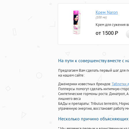
Крем Naron
(100 мг)
Крем для сужения в
от 1500
Р
На пути к совершенству вместе с 
Предлагаем Вам сделать первый шаг для п
на нашем сайте:
Дженерики известных брендов:
Таблетки 
Попперсы помогут сделать интимную стор
Синтетические гормоны роста
: Динатроп, 
лишнего веса
БАДы и препараты:
Tribulus terrestris, М
утраченную энергию, восстановят работу мн
Несколько причино объясняющих 
* Мы являемся первым и единственным на 