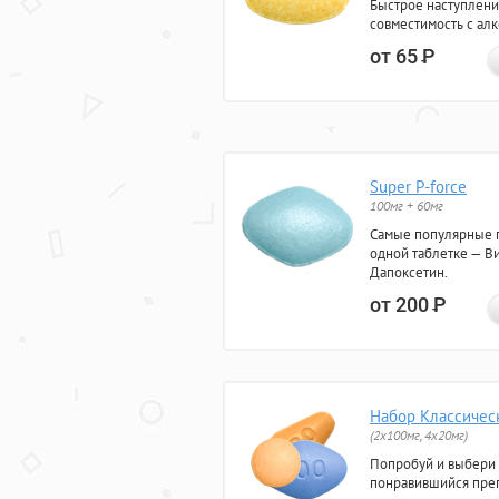
Быстрое наступлени
совместимость с ал
от 65
Р
Super P-force
100мг + 60мг
Самые популярные 
одной таблетке — Ви
Дапоксетин.
от 200
Р
Набор Классичес
(2x100мг, 4x20мг)
Попробуй и выбери
понравившийся преп