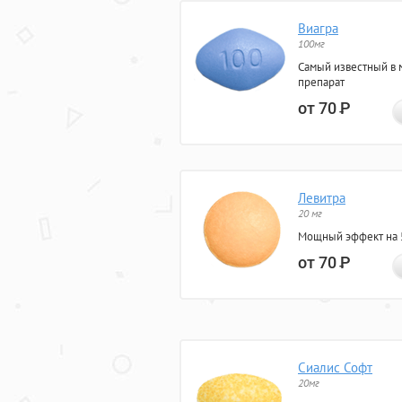
Виагра
100мг
Самый известный в 
препарат
от 70
Р
Левитра
20 мг
Мощный эффект на 5
от 70
Р
Сиалис Софт
20мг