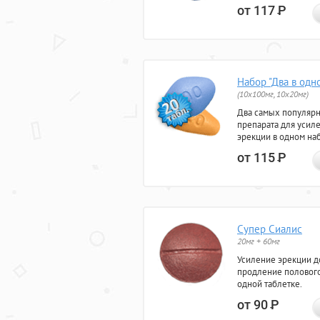
от 117
Р
Набор "Два в одн
(10x100мг, 10x20мг)
Два самых популяр
препарата для усил
эрекции в одном на
от 115
Р
Супер Сиалис
20мг + 60мг
Усиление эрекции до
продление полового
одной таблетке.
от 90
Р