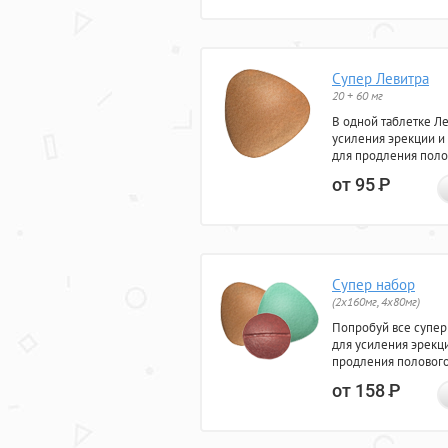
Супер Левитра
20 + 60 мг
В одной таблетке Л
усиления эрекции и
для продления поло
от 95
Р
Супер набор
(2х160мг, 4х80мг)
Попробуй все супер
для усиления эрекц
продления полового
от 158
Р