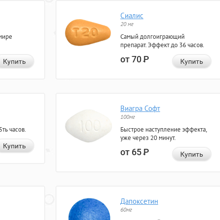
Сиалис
20 мг
мире
Самый долгоиграющий
препарат. Эффект до 36 часов.
от 70
Р
Купить
Купить
Виагра Софт
100мг
ть часов.
Быстрое наступление эффекта,
уже через 20 минут.
Купить
от 65
Р
Купить
Дапоксетин
60мг