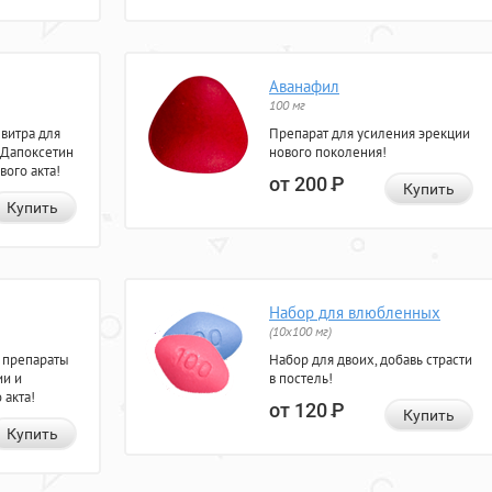
Аванафил
100 мг
евитра для
Препарат для усиления эрекции
 Дапоксетин
нового поколения!
вого акта!
от 200
Р
Купить
Купить
Набор для влюбленных
(10х100 мг)
 препараты
Набор для двоих, добавь страсти
ии и
в постель!
 акта!
от 120
Р
Купить
Купить