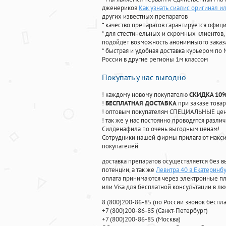
дженериков
Как узнать сиалис оригинал ил
других известных препаратов
* качество препаратов гарантируется офи
* для стестинельных и скромных клиентов,
подойдет возможность анонимныого заказа
* быстрая и удобная доставка курьером по 
России в другие регионы 1м классом
Покупать у нас выгодно
! каждому новому покупателю
СКИДКА 10
!
БЕСПЛАТНАЯ ДОСТАВКА
при заказе товар
! оптовым покупателям СПЕЦИАЛЬНЫЕ цены
! так же у нас постоянно проводятся раз
Силденафила по очень выгодным ценам!
Cотрудники нашей фирмы прилагают макси
покупателей
доставка препаратов осуществляется без в
потенции, а так же
Левитра 40 в Екатеринб
оплата принимаются через электронные пл
или Visa для бесплатной консультации в л
8
(800
)200-86-85
(
по России звонок беспла
+7
(800
)200-86-85
(
Санкт-Петербург)
+7
(800
)200-86-85
(
Москва)