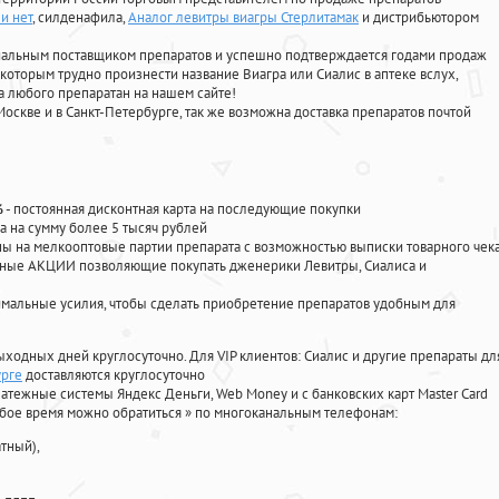
и нет
, силденафила
,
Аналог левитры виагры Стерлитамак
и дистрибьютором
циальным поставщиком препаратов и успешно подтверждается годами продаж
 которым трудно произнести название Виагра или Сиалис в аптеке вслух,
 любого препаратан на нашем сайте!
Москве и в Санкт-Петербурге, так же возможна доставка препаратов почтой
%
- постоянная дисконтная карта на последующие покупки
а на сумму более 5 тысяч рублей
 на мелкооптовые партии препарата с возможностью выписки товарного чек
личные АКЦИИ позволяющие покупать дженерики Левитры, Сиалиса и
мальные усилия, чтобы сделать приобретение препаратов удобным для
ыходных дней круглосуточно. Для VIP клиентов: Сиалис и другие препараты дл
урге
доставляются круглосуточно
атежные системы Яндекс Деньги, Web Money и с банковских карт Master Card
юбое время можно обратиться
»
по многоканальным телефонам:
тный),