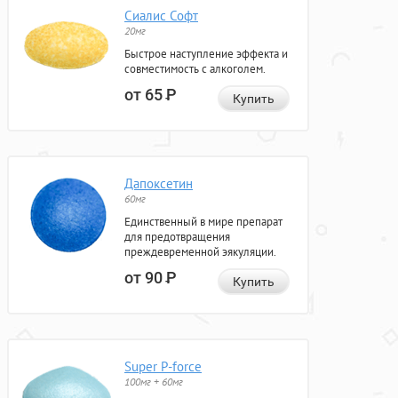
Сиалис Софт
20мг
Быстрое наступление эффекта и
совместимость с алкоголем.
от 65
Р
Купить
Дапоксетин
60мг
Единственный в мире препарат
для предотвращения
преждевременной эякуляции.
от 90
Р
Купить
Super P-force
100мг + 60мг