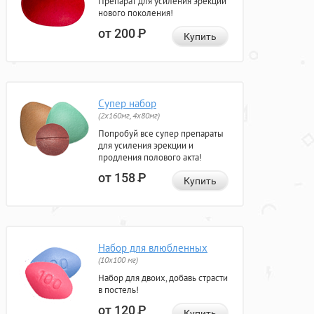
Препарат для усиления эрекции
нового поколения!
от 200
Р
Купить
Супер набор
(2х160мг, 4х80мг)
Попробуй все супер препараты
для усиления эрекции и
продления полового акта!
от 158
Р
Купить
Набор для влюбленных
(10х100 мг)
Набор для двоих, добавь страсти
в постель!
от 120
Р
Купить