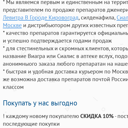
* Мы являемся первым и единственным на терри
представителем по продаже препаратов дженер
Левитра В Городе Кировоград
, силденафила
,
Сиал
Москве
и дистрибьютором других известных пре
* качество препаратов гарантируется официаль
и успешно подтверждается годами продаж
* для стестинельных и скромных клиентов, кото
название Виагра или Сиалис в аптеке вслух, под
анонимныого заказа любого препаратан на наше
* быстрая и удобная доставка курьером по Москве
же возможна доставка препаратов почтой России
классом
Покупать у нас выгодно
! каждому новому покупателю
СКИДКА 10%
- пос
последующие покупки