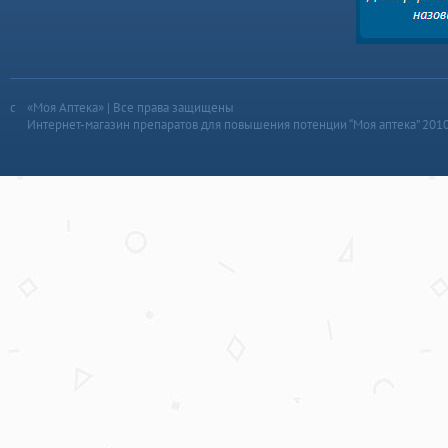
«Моя Аптека» | Все права защищены
Интернет-магазин препаратов для повышения потенции “Моя аптека” 201