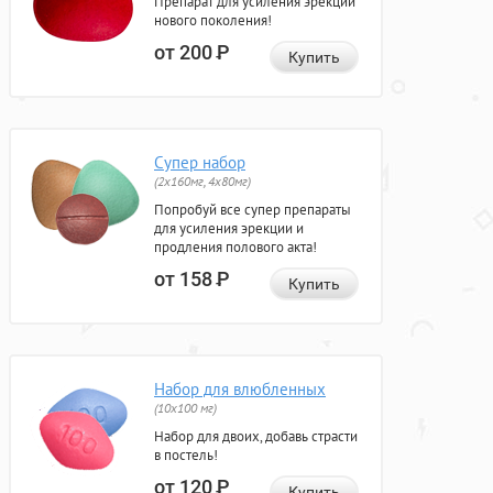
Препарат для усиления эрекции
нового поколения!
от 200
Р
Купить
Супер набор
(2х160мг, 4х80мг)
Попробуй все супер препараты
для усиления эрекции и
продления полового акта!
от 158
Р
Купить
Набор для влюбленных
(10х100 мг)
Набор для двоих, добавь страсти
в постель!
от 120
Р
Купить