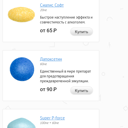
Сиалис Софт
20мг
Быстрое наступление эффекта и
совместимость с алкоголем.
от 65
Р
Купить
Дапоксетин
60мг
Единственный в мире препарат
для предотвращения
преждевременной эякуляции.
от 90
Р
Купить
Super P-force
100мг + 60мг