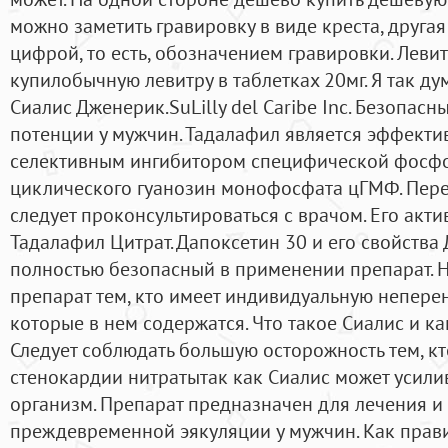
можно заметить гравировку в виде креста, другая
цифрой, то есть, обозначением гравировки. Леви
купилобычную левитру в таблетках 20мг. Я так ду
Сиалис Дженерик.SuLilly del Caribe Inc. Безопас
потенции у мужчин. Тадалафил является эффект
селективным ингибитором специфической фосфо
циклического гуанозин монофосфата цГМФ. Пере
следует проконсультироваться с врачом. Его ак
Тадалафил Цитрат. Дапоксетин 30 и его свойств
полностью безопасный в применении препарат. 
препарат тем, кто имеет индивидуальную непере
которые в нем содержатся. Что такое Сиалис и как
Следует соблюдать большую осторожность тем, к
стенокардии нитратытак как Сиалис может усилив
организм. Препарат предназначен для лечения 
преждевременной эякуляции у мужчин. Как прав