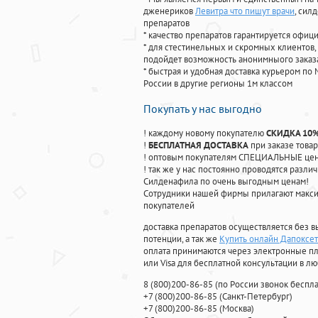
дженериков
Левитра что пишут врачи
, сил
препаратов
* качество препаратов гарантируется офи
* для стестинельных и скромных клиентов,
подойдет возможность анонимныого заказа
* быстрая и удобная доставка курьером по 
России в другие регионы 1м классом
Покупать у нас выгодно
! каждому новому покупателю
СКИДКА 10
!
БЕСПЛАТНАЯ ДОСТАВКА
при заказе товар
! оптовым покупателям СПЕЦИАЛЬНЫЕ цены
! так же у нас постоянно проводятся раз
Силденафила по очень выгодным ценам!
Cотрудники нашей фирмы прилагают макси
покупателей
доставка препаратов осуществляется без в
потенции, а так же
Купить онлайн Дапоксе
оплата принимаются через электронные пл
или Visa для бесплатной консультации в л
8
(800
)200-86-85
(
по России звонок беспла
+7
(800
)200-86-85
(
Санкт-Петербург)
+7
(800
)200-86-85
(
Москва)