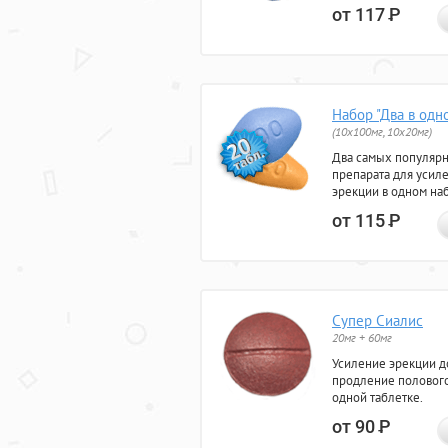
от 117
Р
Набор "Два в одн
(10x100мг, 10x20мг)
Два самых популяр
препарата для усил
эрекции в одном на
от 115
Р
Супер Сиалис
20мг + 60мг
Усиление эрекции до
продление полового
одной таблетке.
от 90
Р