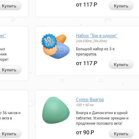
от 117
Р
Купить
Купить
ом"
Набор "Три в одном"
(10x100мг, 20x20мг)
ных
Большой набор из 3-х
ения
препаратов.
боре!
от 117
Р
Купить
Купить
Супер Виагра
100 + 60 мг
 36 часов и
Виагра и Дапоксетин в одной
 акта в
таблетке. Усиление эрекции и
продление полового акта!
от 90
Р
Купить
Купить