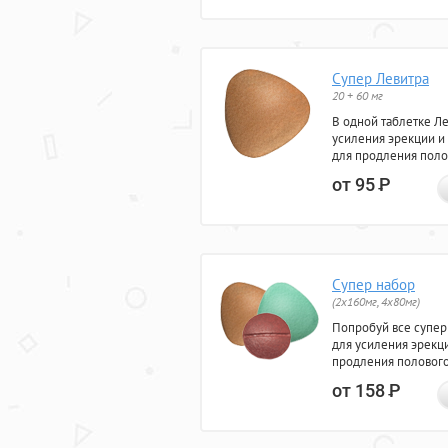
Супер Левитра
20 + 60 мг
В одной таблетке Л
усиления эрекции и
для продления поло
от 95
Р
Супер набор
(2х160мг, 4х80мг)
Попробуй все супер
для усиления эрекц
продления полового
от 158
Р