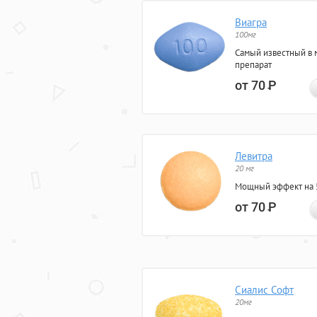
Виагра
100мг
Самый известный в 
препарат
от 70
Р
Левитра
20 мг
Мощный эффект на 5
от 70
Р
Сиалис Софт
20мг