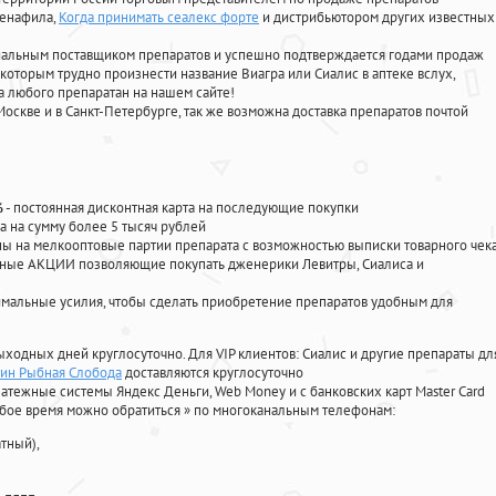
денафила
,
Когда принимать сеалекс форте
и дистрибьютором других известных
циальным поставщиком препаратов и успешно подтверждается годами продаж
 которым трудно произнести название Виагра или Сиалис в аптеке вслух,
 любого препаратан на нашем сайте!
Москве и в Санкт-Петербурге, так же возможна доставка препаратов почтой
%
- постоянная дисконтная карта на последующие покупки
а на сумму более 5 тысяч рублей
 на мелкооптовые партии препарата с возможностью выписки товарного чек
личные АКЦИИ позволяющие покупать дженерики Левитры, Сиалиса и
мальные усилия, чтобы сделать приобретение препаратов удобным для
ыходных дней круглосуточно. Для VIP клиентов: Сиалис и другие препараты дл
тин Рыбная Слобода
доставляются круглосуточно
атежные системы Яндекс Деньги, Web Money и с банковских карт Master Card
юбое время можно обратиться
»
по многоканальным телефонам:
тный),