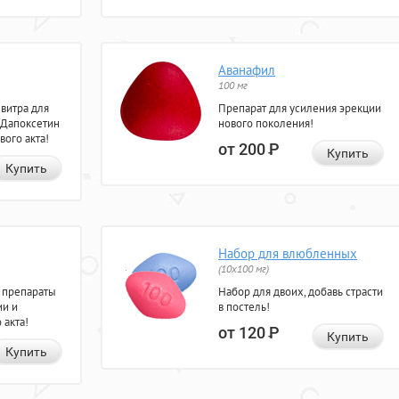
Аванафил
100 мг
евитра для
Препарат для усиления эрекции
 Дапоксетин
нового поколения!
вого акта!
от 200
Р
Купить
Купить
Набор для влюбленных
(10х100 мг)
 препараты
Набор для двоих, добавь страсти
ии и
в постель!
 акта!
от 120
Р
Купить
Купить