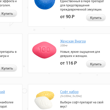
е эффекта и
Единственный в мире препарат
коголем.
для предотвращения
преждевременной эякуляции.
Купить
от 90
Р
Купить
Женская Виагра
100мг
препараты в
Новые, яркие ощущения для
агра и
девушек и женщин.
от 116
Р
Купить
Купить
кий
Софт набор
(3x100мг, 3x20мг)
 наиболее
Выбери софт-препарат на свой
арат.
вкус!