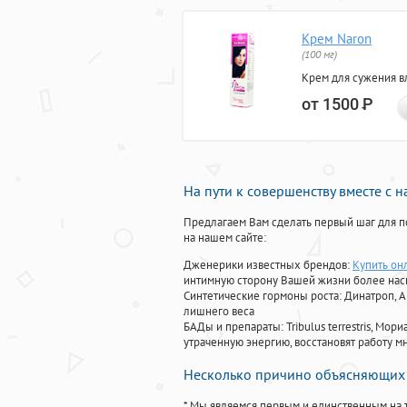
Крем Naron
(100 мг)
Крем для сужения в
от 1500
Р
На пути к совершенству вместе с 
Предлагаем Вам сделать первый шаг для п
на нашем сайте:
Дженерики известных брендов:
Купить он
интимную сторону Вашей жизни более на
Синтетические гормоны роста
: Динатроп, 
лишнего веса
БАДы и препараты:
Tribulus terrestris, М
утраченную энергию, восстановят работу мн
Несколько причино объясняющих 
* Мы являемся первым и единственным на 