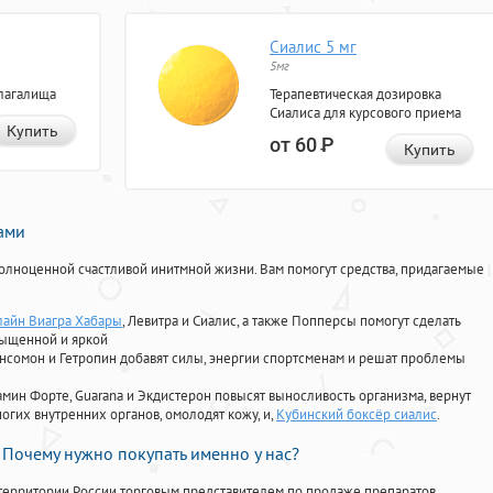
Сиалис 5 мг
5мг
лагалища
Терапевтическая дозировка
Сиалиса для курсового приема
Купить
от 60
Р
Купить
нами
олноценной счастливой инитмной жизни. Вам помогут средства, придагаемые
лайн Виагра Хабары
, Левитра и Сиалис, а также Попперсы помогут сделать
сыщенной и яркой
Ансомон и Гетропин добавят силы, энергии спортсменам и решат проблемы
ориамин Форте, Guarana и Экдистерон повысят выносливость организма, вернут
огих внутренних органов, омолодят кожу, и,
Кубинский боксёр сиалис
.
Почему нужно покупать именно у нас?
территории России торговым представителем по продаже препаратов