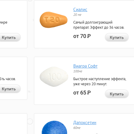
Сиалис
20 мг
мире
Самый долгоиграющий
препарат. Эффект до 36 часов.
от 70
Р
Купить
Купить
Виагра Софт
100мг
ть часов.
Быстрое наступление эффекта,
уже через 20 минут.
Купить
от 65
Р
Купить
Дапоксетин
60мг