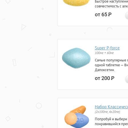
Быстрое наступлени
совместимость с ал
от 65
Р
Super P-force
100мг + 60мг
Самые популярные 
одной таблетке — Ви
Дапоксетин.
от 200
Р
Набор Классичес
(2x100мг, 4x20мг)
Попробуй и выбери
понравившийся преп