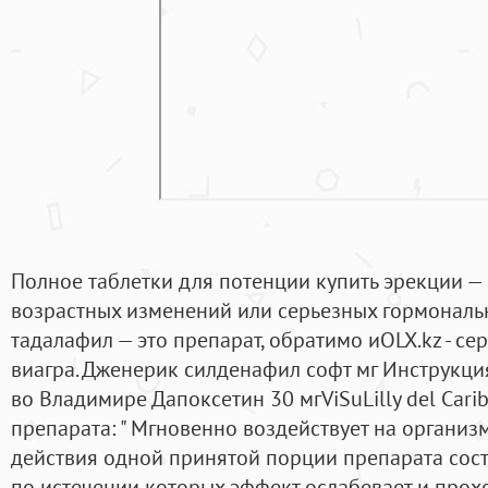
Полное таблетки для потенции купить эрекции — 
возрастных изменений или серьезных гормональ
тадалафил — это препарат, обратимо иOLX.kz - се
виагра. Дженерик силденафил софт мг Инструкци
во Владимире Дапоксетин 30 мгViSuLilly del Cari
препарата: " Мгновенно воздействует на организ
действия одной принятой порции препарата соста
по истечении которых эффект ослабевает и прох