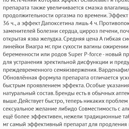
препарата также увеличивается смазка влагалища
продолжительности оргазма по времени. Эффект
36 ч., а эффект Дапоксетина лишь 4 ч. Противопо
заменителей Болезни сердца, цирроз печени, поч
открытая язва желудка. Средняя цена А гибкая с
линейки Виагра мг. при сухости вагины ожирении
беременности или родов Super P-force - новый п
для устранения эректильной дисфункции и пре
преждевременного семяизвержения. Варденафил
Обновлённая формула препарата отличается уск
быстрым проявлением эффекта. Особые указания
натуральный состав. Бренды есть в обычных аптек
выше. Действует быстро, теперь никаких пробле
сексуальное желание либидо Совместимость с ал
ещё более эффективен, нежели традиционные таб
мг самый эффективный препарат для продления п