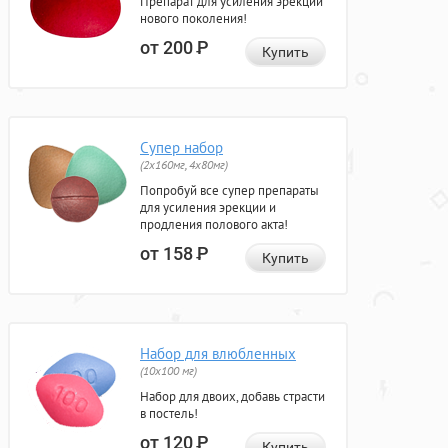
Препарат для усиления эрекции
нового поколения!
от 200
Р
Купить
Супер набор
(2х160мг, 4х80мг)
Попробуй все супер препараты
для усиления эрекции и
продления полового акта!
от 158
Р
Купить
Набор для влюбленных
(10х100 мг)
Набор для двоих, добавь страсти
в постель!
от 120
Р
Купить