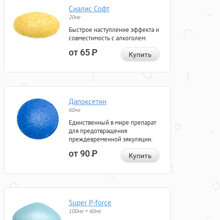
Сиалис Софт
20мг
Быстрое наступление эффекта и
совместимость с алкоголем.
от 65
Р
Купить
Дапоксетин
60мг
Единственный в мире препарат
для предотвращения
преждевременной эякуляции.
от 90
Р
Купить
Super P-force
100мг + 60мг