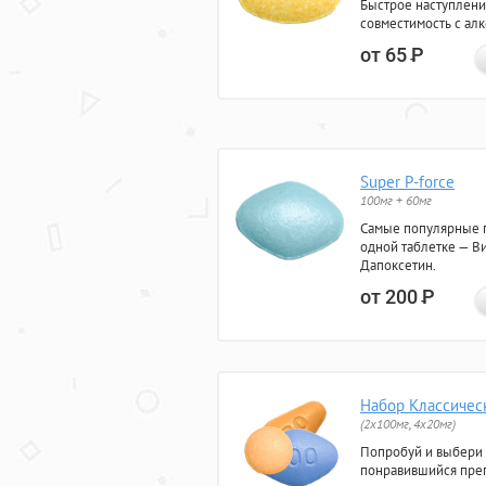
Быстрое наступлени
совместимость с ал
от 65
Р
Super P-force
100мг + 60мг
Самые популярные 
одной таблетке — Ви
Дапоксетин.
от 200
Р
Набор Классичес
(2x100мг, 4x20мг)
Попробуй и выбери
понравившийся преп