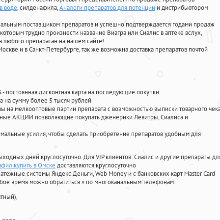
в воде
, силденафила
,
Аналоги препаратов для потенции
и дистрибьютором
циальным поставщиком препаратов и успешно подтверждается годами продаж
 которым трудно произнести название Виагра или Сиалис в аптеке вслух,
 любого препаратан на нашем сайте!
Москве и в Санкт-Петербурге, так же возможна доставка препаратов почтой
%
- постоянная дисконтная карта на последующие покупки
а на сумму более 5 тысяч рублей
 на мелкооптовые партии препарата с возможностью выписки товарного чек
личные АКЦИИ позволяющие покупать дженерики Левитры, Сиалиса и
мальные усилия, чтобы сделать приобретение препаратов удобным для
ыходных дней круглосуточно. Для VIP клиентов: Сиалис и другие препараты дл
фил купить в Омске
доставляются круглосуточно
атежные системы Яндекс Деньги, Web Money и с банковских карт Master Card
юбое время можно обратиться
»
по многоканальным телефонам:
тный),