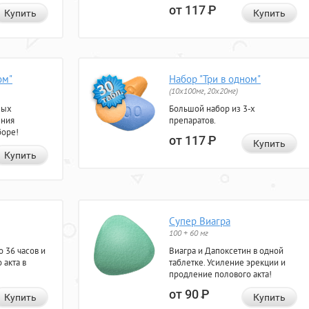
от 117
Р
Купить
Купить
ом"
Набор "Три в одном"
(10x100мг, 20x20мг)
ных
Большой набор из 3-х
ения
препаратов.
боре!
от 117
Р
Купить
Купить
Супер Виагра
100 + 60 мг
 36 часов и
Виагра и Дапоксетин в одной
 акта в
таблетке. Усиление эрекции и
продление полового акта!
от 90
Р
Купить
Купить