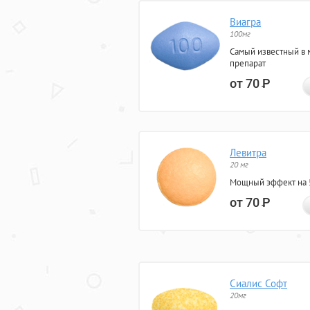
Виагра
100мг
Самый известный в 
препарат
от 70
Р
Левитра
20 мг
Мощный эффект на 5
от 70
Р
Сиалис Софт
20мг