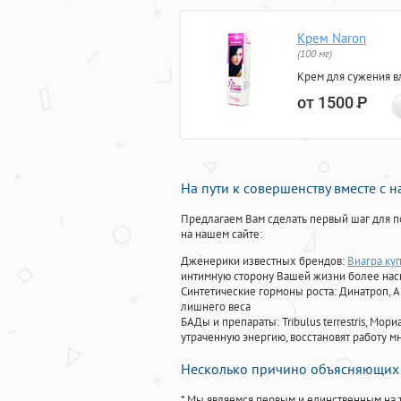
Крем Naron
(100 мг)
Крем для сужения в
от 1500
Р
На пути к совершенству вместе с 
Предлагаем Вам сделать первый шаг для п
на нашем сайте:
Дженерики известных брендов:
Виагра куп
интимную сторону Вашей жизни более на
Синтетические гормоны роста
: Динатроп, 
лишнего веса
БАДы и препараты:
Tribulus terrestris, М
утраченную энергию, восстановят работу мн
Несколько причино объясняющих 
* Мы являемся первым и единственным на 