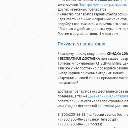
дженериков
Левитра можно ли растворить 
других известных препаратов
* качество препаратов гарантируется офи
* для стестинельных и скромных клиентов,
подойдет возможность анонимныого заказа
* быстрая и удобная доставка курьером по 
России в другие регионы 1м классом
Покупать у нас выгодно
! каждому новому покупателю
СКИДКА 10
!
БЕСПЛАТНАЯ ДОСТАВКА
при заказе товар
! оптовым покупателям СПЕЦИАЛЬНЫЕ цены
! так же у нас постоянно проводятся раз
Силденафила по очень выгодным ценам!
Cотрудники нашей фирмы прилагают макси
покупателей
доставка препаратов осуществляется без в
потенции, а так же
Дженерик сиалис тадала
оплата принимаются через электронные пл
или Visa для бесплатной консультации в л
8
(800
)200-86-85
(
по России звонок беспла
+7
(800
)200-86-85
(
Санкт-Петербург)
+7
(800
)200-86-85
(
Москва)