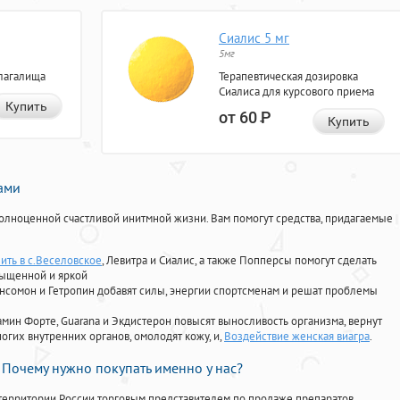
Сиалис 5 мг
5мг
лагалища
Терапевтическая дозировка
Сиалиса для курсового приема
Купить
от 60
Р
Купить
нами
олноценной счастливой инитмной жизни. Вам помогут средства, придагаемые
ить в с.Веселовское
, Левитра и Сиалис, а также Попперсы помогут сделать
сыщенной и яркой
Ансомон и Гетропин добавят силы, энергии спортсменам и решат проблемы
ориамин Форте, Guarana и Экдистерон повысят выносливость организма, вернут
огих внутренних органов, омолодят кожу, и,
Воздействие женская виагра
.
Почему нужно покупать именно у нас?
территории России торговым представителем по продаже препаратов