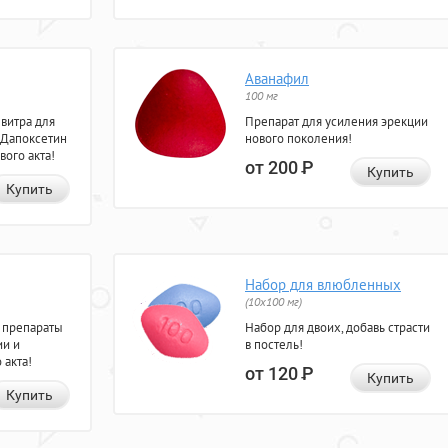
Аванафил
100 мг
евитра для
Препарат для усиления эрекции
 Дапоксетин
нового поколения!
вого акта!
от 200
Р
Купить
Купить
Набор для влюбленных
(10х100 мг)
 препараты
Набор для двоих, добавь страсти
ии и
в постель!
 акта!
от 120
Р
Купить
Купить