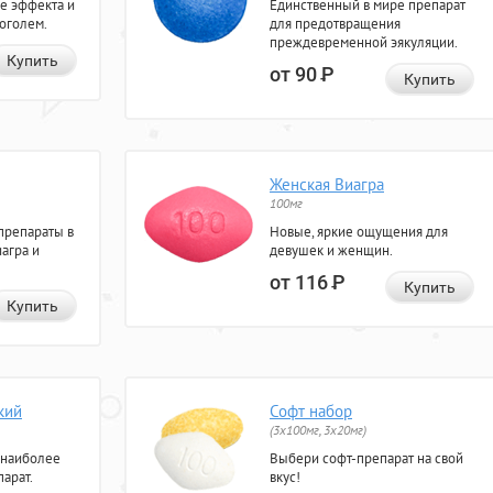
е эффекта и
Единственный в мире препарат
коголем.
для предотвращения
преждевременной эякуляции.
Купить
от 90
Р
Купить
Женская Виагра
100мг
препараты в
Новые, яркие ощущения для
агра и
девушек и женщин.
от 116
Р
Купить
Купить
кий
Софт набор
(3x100мг, 3x20мг)
 наиболее
Выбери софт-препарат на свой
арат.
вкус!