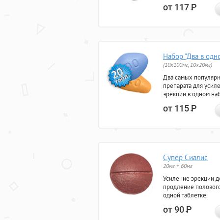
от 117
Р
Набор "Два в одн
(10x100мг, 10x20мг)
Два самых популяр
препарата для усил
эрекции в одном на
от 115
Р
Супер Сиалис
20мг + 60мг
Усиление эрекции до
продление полового
одной таблетке.
от 90
Р