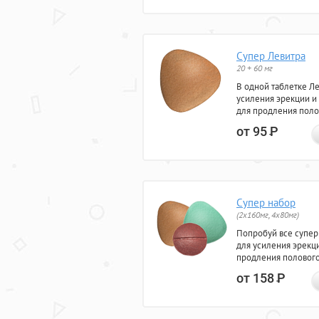
Супер Левитра
20 + 60 мг
В одной таблетке Л
усиления эрекции и
для продления поло
от 95
Р
Супер набор
(2х160мг, 4х80мг)
Попробуй все супер
для усиления эрекц
продления полового
от 158
Р