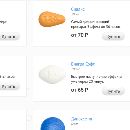
Сиалис
20 мг
мире
Самый долгоиграющий
препарат. Эффект до 36 часов.
от 70
Р
Купить
Купить
Виагра Софт
100мг
ть часов.
Быстрое наступление эффекта,
уже через 20 минут.
Купить
от 65
Р
Купить
Дапоксетин
60мг