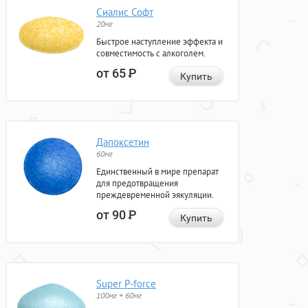
Сиалис Софт
20мг
Быстрое наступление эффекта и
совместимость с алкоголем.
от 65
Р
Купить
Дапоксетин
60мг
Единственный в мире препарат
для предотвращения
преждевременной эякуляции.
от 90
Р
Купить
Super P-force
100мг + 60мг