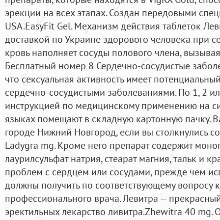
эрекции на всех этапах. Создан передовыми спец
USA.EasyFit Gel. Механизм действия таблеток Ле
доставкой по Украине здорового человека при 
кровь наполняет сосуды полового члена, вызывая 
Бесплатный номер 8 Сердечно-сосудистые заболев
что сексуальная активность имеет потенциальный
сердечно-сосудистыми заболеваниями. По 1, 2 ил
инструкцией по медицинскому применению на си
языках помещают в складную картонную пачку. Ва
городе Нижний Новгород, если вы столкнулись 
Ladygra mg. Кроме него препарат содержит моног
лаурилсульфат натрия, стеарат магния, тальк и к
проблем с сердцем или сосудами, прежде чем ис
должны получить по соответствующему вопросу к
профессионального врача. Левитра — прекрасны
эректильных лекарство ливитра.Zhewitra 40 mg. 