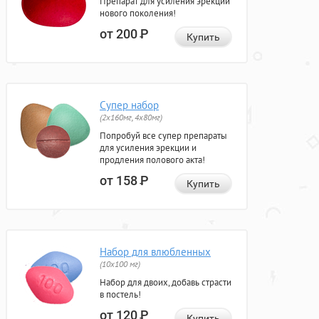
Препарат для усиления эрекции
нового поколения!
от 200
Р
Купить
Супер набор
(2х160мг, 4х80мг)
Попробуй все супер препараты
для усиления эрекции и
продления полового акта!
от 158
Р
Купить
Набор для влюбленных
(10х100 мг)
Набор для двоих, добавь страсти
в постель!
от 120
Р
Купить