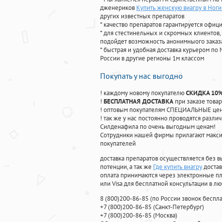
дженериков
Купить женскую виагру в Ног
других известных препаратов
* качество препаратов гарантируется офи
* для стестинельных и скромных клиентов,
подойдет возможность анонимныого заказа
* быстрая и удобная доставка курьером по 
России в другие регионы 1м классом
Покупать у нас выгодно
! каждому новому покупателю
СКИДКА 10
!
БЕСПЛАТНАЯ ДОСТАВКА
при заказе товар
! оптовым покупателям СПЕЦИАЛЬНЫЕ цены
! так же у нас постоянно проводятся раз
Силденафила по очень выгодным ценам!
Cотрудники нашей фирмы прилагают макси
покупателей
доставка препаратов осуществляется без в
потенции, а так же
Где купить виагру
достав
оплата принимаются через электронные пл
или Visa для бесплатной консультации в л
8
(800
)200-86-85
(
по России звонок беспла
+7
(800
)200-86-85
(
Санкт-Петербург)
+7
(800
)200-86-85
(
Москва)