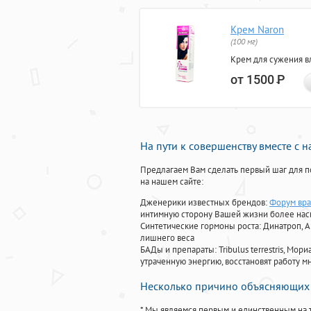
Крем Naron
(100 мг)
Крем для сужения в
от 1500
Р
На пути к совершенству вместе с 
Предлагаем Вам сделать первый шаг для п
на нашем сайте:
Дженерики известных брендов:
Форум вра
интимную сторону Вашей жизни более на
Синтетические гормоны роста
: Динатроп, 
лишнего веса
БАДы и препараты:
Tribulus terrestris, М
утраченную энергию, восстановят работу мн
Несколько причино объясняющих 
* Мы являемся первым и единственным на 