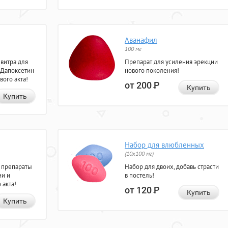
Аванафил
100 мг
евитра для
Препарат для усиления эрекции
 Дапоксетин
нового поколения!
вого акта!
от 200
Р
Купить
Купить
Набор для влюбленных
(10х100 мг)
 препараты
Набор для двоих, добавь страсти
ии и
в постель!
 акта!
от 120
Р
Купить
Купить