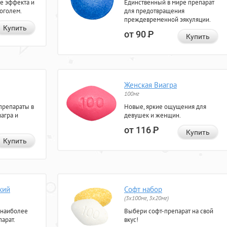
е эффекта и
Единственный в мире препарат
коголем.
для предотвращения
преждевременной эякуляции.
Купить
от 90
Р
Купить
Женская Виагра
100мг
препараты в
Новые, яркие ощущения для
агра и
девушек и женщин.
от 116
Р
Купить
Купить
кий
Софт набор
(3x100мг, 3x20мг)
 наиболее
Выбери софт-препарат на свой
арат.
вкус!