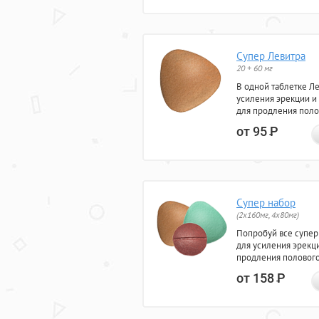
Супер Левитра
20 + 60 мг
В одной таблетке Л
усиления эрекции и
для продления поло
от 95
Р
Супер набор
(2х160мг, 4х80мг)
Попробуй все супер
для усиления эрекц
продления полового
от 158
Р