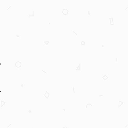
м
а
я