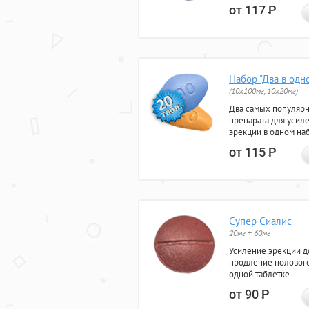
от 117
Р
Набор "Два в одн
(10x100мг, 10x20мг)
Два самых популяр
препарата для усил
эрекции в одном на
от 115
Р
Супер Сиалис
20мг + 60мг
Усиление эрекции до
продление полового
одной таблетке.
от 90
Р