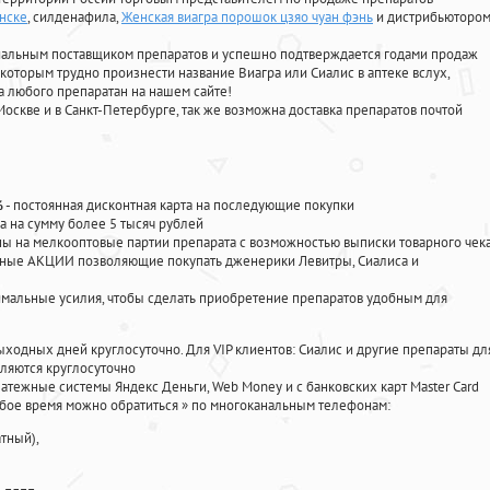
инске
, силденафила
,
Женская виагра порошок цзяо чуан фэнь
и дистрибьюторо
циальным поставщиком препаратов и успешно подтверждается годами продаж
 которым трудно произнести название Виагра или Сиалис в аптеке вслух,
 любого препаратан на нашем сайте!
Москве и в Санкт-Петербурге, так же возможна доставка препаратов почтой
%
- постоянная дисконтная карта на последующие покупки
а на сумму более 5 тысяч рублей
 на мелкооптовые партии препарата с возможностью выписки товарного чек
личные АКЦИИ позволяющие покупать дженерики Левитры, Сиалиса и
мальные усилия, чтобы сделать приобретение препаратов удобным для
ыходных дней круглосуточно. Для VIP клиентов: Сиалис и другие препараты дл
ляются круглосуточно
атежные системы Яндекс Деньги, Web Money и с банковских карт Master Card
юбое время можно обратиться
»
по многоканальным телефонам:
тный),