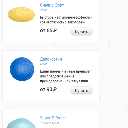
Сиалис Софт
20мг
Быстрое наступление эффекта и
совместимость с алкоголем.
от 65
Р
Купить
Дапоксетин
60мг
Единственный в мире препарат
для предотвращения
преждевременной эякуляции.
от 90
Р
Купить
Super P-force
100мг + 60мг