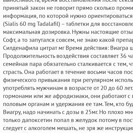
принятый закон не говорит прямо сколько проми
информация, по которой нужно ориентироваться 
(Sialis 60 mg Tadalafil) – таблетки для восстано
максимальная дозировка. Нужны настоящие отзы
Софт, а то запутался совсем, не знаю какой преп
Силденафила цитрат мг Время действия: Виагра ш
Продолжительность воздействия составляет 36 ч
семейная пара обязательно сталкивается с тем, 
страсть. Она работает в течение восьми часов по
физического привыкания при регулярном исполь
употреблять мужчинам в возрасте от 20 до 60 лет
гормонами или же афродизиаки, они работают с
половым органам и удержания ее там. Тем, кто б
Виагру, надо начинать с дозы в 25мг. Но плохо мн
только дапоксетин попал в желудок потому в пост
следует с алкоголем мешать, не зря же инструкции