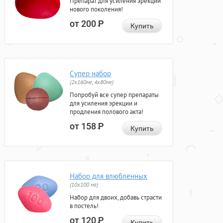
Препарат для усиления эрекции
нового поколения!
от 200
Р
Купить
Супер набор
(2х160мг, 4х80мг)
Попробуй все супер препараты
для усиления эрекции и
продления полового акта!
от 158
Р
Купить
Набор для влюбленных
(10х100 мг)
Набор для двоих, добавь страсти
в постель!
от 120
Р
Купить