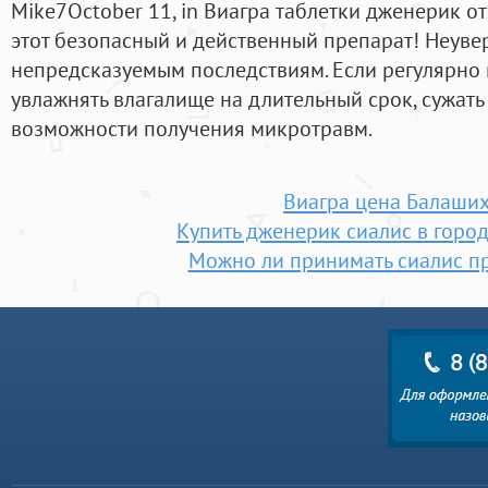
Mike7October 11, in Виагра таблетки дженерик о
этот безопасный и действенный препарат! Неувер
непредсказуемым последствиям. Если регулярно и
увлажнять влагалище на длительный срок, сужать 
возможности получения микротравм.
Виагра цена Балаши
Купить дженерик сиалис в горо
Можно ли принимать сиалис п