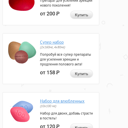
Препарат для усиления эрекции
нового поколения!
от 200
Р
Купить
Супер набор
(2х160мг, 4х80мг)
Попробуй все супер препараты
для усиления эрекции и
продления полового акта!
от 158
Р
Купить
Набор для влюбленных
(10х100 мг)
Набор для двоих, добавь страсти
в постель!
от 120
Р
Купить