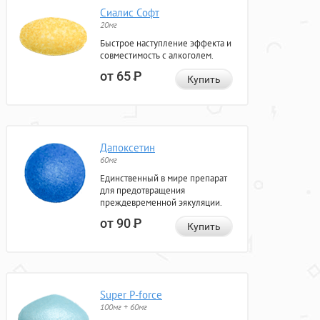
Сиалис Софт
20мг
Быстрое наступление эффекта и
совместимость с алкоголем.
от 65
Р
Купить
Дапоксетин
60мг
Единственный в мире препарат
для предотвращения
преждевременной эякуляции.
от 90
Р
Купить
Super P-force
100мг + 60мг