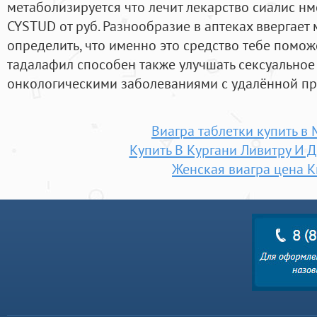
метаболизируется что лечит лекарство сиалис н
CYSTUD от руб. Разнообразие в аптеках ввергает м
определить, что именно это средство тебе помо
тадалафил способен также улучшать сексуальное
онкологическими заболеваниями с удалённой пр
Виагра таблетки купить в
Купить В Кургани Ливитру И 
Женская виагра цена К