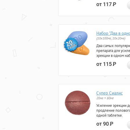
от 117
Р
Набор "Два в одн
(10x100мг, 10x20мг)
Два самых популяр
препарата для усил
эрекции в одном на
от 115
Р
Супер Сиалис
20мг + 60мг
Усиление эрекции до
продление полового
одной таблетке.
от 90
Р