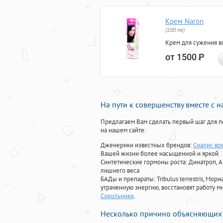
Крем Naron
(100 мг)
Крем для сужения в
от 1500
Р
На пути к совершенству вместе с 
Предлагаем Вам сделать первый шаг для п
на нашем сайте:
Дженерики известных брендов:
Сиалис вр
Вашей жизни более насыщенной и яркой
Синтетические гормоны роста
: Динатроп, 
лишнего веса
БАДы и препараты:
Tribulus terrestris, М
утраченную энергию, восстановят работу мн
Сокольники
.
Несколько причино объясняющих 