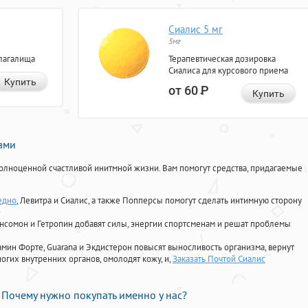
Сиалис 5 мг
5мг
лагалища
Терапевтическая дозировка
Сиалиса для курсового приема
Купить
от 60
Р
Купить
нами
олноценной счастливой инитмной жизни. Вам помогут средства, придагаемые
едно
, Левитра и Сиалис, а также Попперсы помогут сделать интимную сторону
Ансомон и Гетропин добавят силы, энергии спортсменам и решат проблемы
ориамин Форте, Guarana и Экдистерон повысят выносливость организма, вернут
огих внутренних органов, омолодят кожу, и,
Заказать Почтой Сиалис
Почему нужно покупать именно у нас?