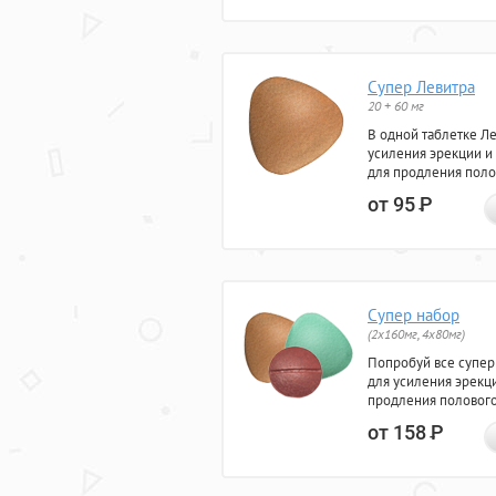
Супер Левитра
20 + 60 мг
В одной таблетке Л
усиления эрекции и
для продления поло
от 95
Р
Супер набор
(2х160мг, 4х80мг)
Попробуй все супер
для усиления эрекц
продления полового
от 158
Р