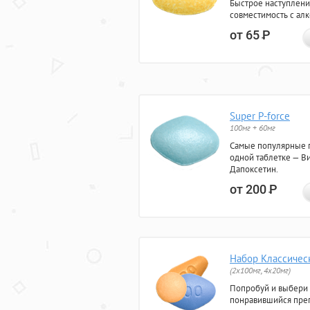
Быстрое наступлени
совместимость с ал
от 65
Р
Super P-force
100мг + 60мг
Самые популярные 
одной таблетке — Ви
Дапоксетин.
от 200
Р
Набор Классичес
(2x100мг, 4x20мг)
Попробуй и выбери
понравившийся преп