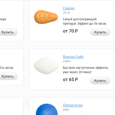
Сиалис
20 мг
мире
Самый долгоиграющий
препарат. Эффект до 36 часов.
от 70
Р
Купить
Купить
Виагра Софт
100мг
ть часов.
Быстрое наступление эффекта,
уже через 20 минут.
Купить
от 65
Р
Купить
Дапоксетин
60мг