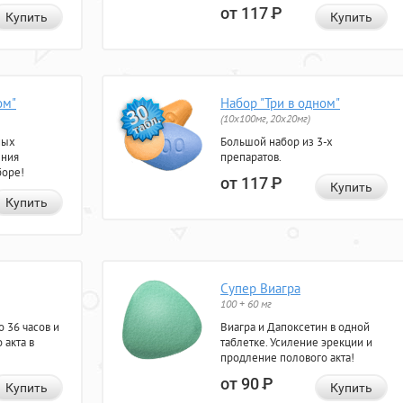
от 117
Р
Купить
Купить
ом"
Набор "Три в одном"
(10x100мг, 20x20мг)
ных
Большой набор из 3-х
ения
препаратов.
боре!
от 117
Р
Купить
Купить
Супер Виагра
100 + 60 мг
 36 часов и
Виагра и Дапоксетин в одной
 акта в
таблетке. Усиление эрекции и
продление полового акта!
от 90
Р
Купить
Купить