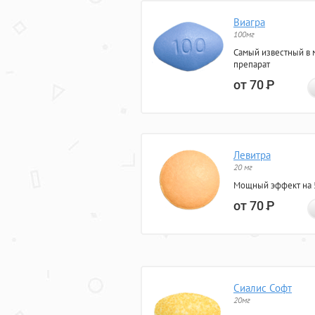
Виагра
100мг
Самый известный в 
препарат
от 70
Р
Левитра
20 мг
Мощный эффект на 5
от 70
Р
Сиалис Софт
20мг