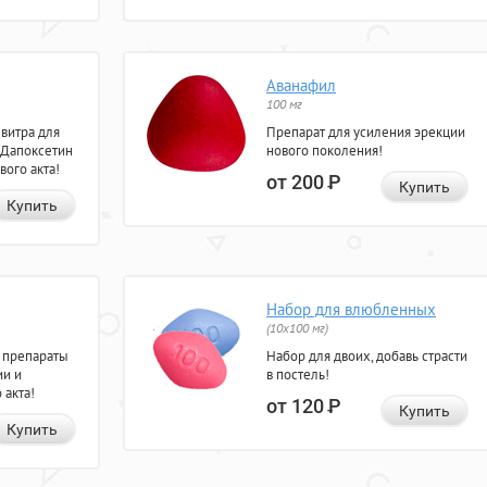
Аванафил
100 мг
евитра для
Препарат для усиления эрекции
 Дапоксетин
нового поколения!
вого акта!
от 200
Р
Купить
Купить
Набор для влюбленных
(10х100 мг)
 препараты
Набор для двоих, добавь страсти
ии и
в постель!
 акта!
от 120
Р
Купить
Купить