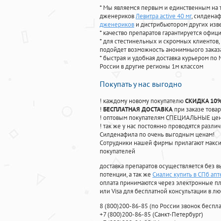
* Мы являемся первым и единственным на 
дженериков
Левитра active 40 мг
, силдена
дженериков
и дистрибьютором других изв
* качество препаратов гарантируется офи
* для стестинельных и скромных клиентов,
подойдет возможность анонимныого заказа
* быстрая и удобная доставка курьером по 
России в другие регионы 1м классом
Покупать у нас выгодно
! каждому новому покупателю
СКИДКА 10
!
БЕСПЛАТНАЯ ДОСТАВКА
при заказе товар
! оптовым покупателям СПЕЦИАЛЬНЫЕ цены
! так же у нас постоянно проводятся раз
Силденафила по очень выгодным ценам!
Cотрудники нашей фирмы прилагают макси
покупателей
доставка препаратов осуществляется без в
потенции, а так же
Сиалис купить в СПб ап
оплата принимаются через электронные пл
или Visa для бесплатной консультации в л
8
(800
)200-86-85
(
по России звонок беспла
+7
(800
)200-86-85
(
Санкт-Петербург)