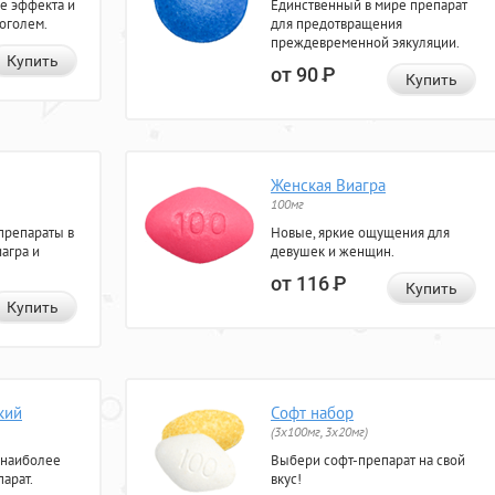
е эффекта и
Единственный в мире препарат
коголем.
для предотвращения
преждевременной эякуляции.
Купить
от 90
Р
Купить
Женская Виагра
100мг
препараты в
Новые, яркие ощущения для
агра и
девушек и женщин.
от 116
Р
Купить
Купить
кий
Софт набор
(3x100мг, 3x20мг)
 наиболее
Выбери софт-препарат на свой
арат.
вкус!