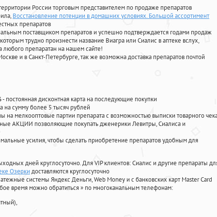
территории России торговым представителем по продаже препаратов
фила
,
Восстановление потенции в домашних условиях. Большой ассортимент
естных препаратов
циальным поставщиком препаратов и успешно подтверждается годами продаж
 которым трудно произнести название Виагра или Сиалис в аптеке вслух,
 любого препаратан на нашем сайте!
Москве и в Санкт-Петербурге, так же возможна доставка препаратов почтой
%
- постоянная дисконтная карта на последующие покупки
а на сумму более 5 тысяч рублей
 на мелкооптовые партии препарата с возможностью выписки товарного чек
личные АКЦИИ позволяющие покупать дженерики Левитры, Сиалиса и
мальные усилия, чтобы сделать приобретение препаратов удобным для
ыходных дней круглосуточно. Для VIP клиентов: Сиалис и другие препараты дл
теке Озерки
доставляются круглосуточно
атежные системы Яндекс Деньги, Web Money и с банковских карт Master Card
юбое время можно обратиться
»
по многоканальным телефонам:
тный),