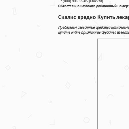
+7
(800
)200-86-85
(
Москва)
Обязательно назовите добавочный номер:
Сиалис вредно Купить лека
Предлагаем известные средства назначаемы
купить online признанные средства известн