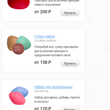
Препарат для усиления эрекции
нового поколения!
от 200
Р
Купить
Супер набор
(2х160мг, 4х80мг)
Попробуй все супер препараты
для усиления эрекции и
продления полового акта!
от 158
Р
Купить
Набор для влюбленных
(10х100 мг)
Набор для двоих, добавь страсти
в постель!
от 120
Р
Купить