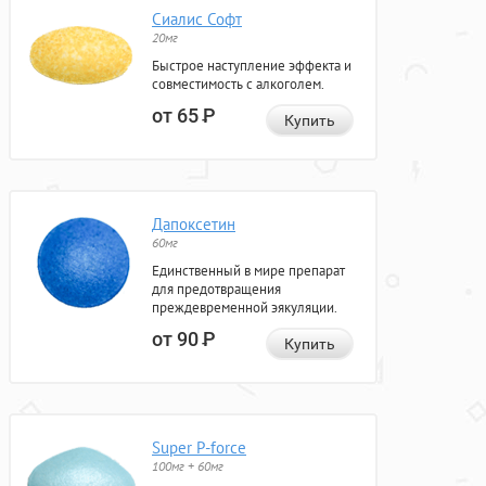
Сиалис Софт
20мг
Быстрое наступление эффекта и
совместимость с алкоголем.
от 65
Р
Купить
Дапоксетин
60мг
Единственный в мире препарат
для предотвращения
преждевременной эякуляции.
от 90
Р
Купить
Super P-force
100мг + 60мг