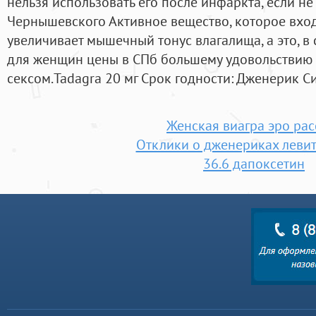
нельзя использовать его после инфаркта, если не
Чернышевского Активное вещество, которое входи
увеличивает мышечный тонус влагалища, а это, в 
для женщин цены в СПб большему удовольствию 
сексом.Tadagra 20 мг Срок годности: Дженерик Сиал
Женская виагра эро рас
Отклики о дженериках леви
36.6 дапоксетин