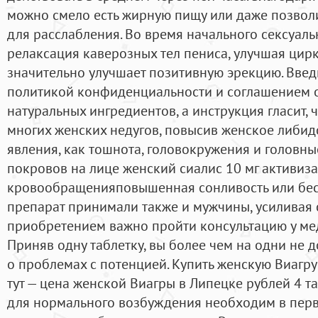
можно смело есть жирную пищу или даже позволи
для расслабления. Во время начального сексуаль
релаксация каверозных тел пениса, улучшая цир
значительно улучшает позитивную эрекцию. Введ
политикой конфиденциальности и соглашением о
натуральных ингредиентов, а инструкция гласит, 
многих женских недугов, повысив женское либидо
явления, как тошнота, головокружения и головн
покровов на лице женский сиалис 10 мг активиз
кровообращенияповышенная сонливость или бесс
препарат принимали также и мужчины, усиливая с
приобретением важно пройти консультацию у ме
Приняв одну таблетку, вы более чем на одни не д
о проблемах с потенцией. Купить женскую Виагру
тут — цена женской Виагры в Липецке рублей 4 таб
для нормального возбуждения необходим в перв