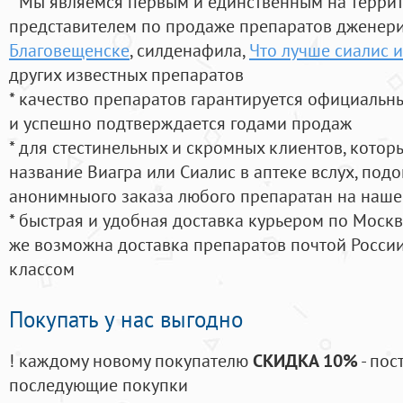
* Мы являемся первым и единственным на терри
представителем по продаже препаратов дженер
Благовещенске
, силденафила
,
Что лучше сиалис и
других известных препаратов
* качество препаратов гарантируется официаль
и успешно подтверждается годами продаж
* для стестинельных и скромных клиентов, кото
название Виагра или Сиалис в аптеке вслух, под
анонимныого заказа любого препаратан на наше
* быстрая и удобная доставка курьером по Москве
же возможна доставка препаратов почтой России
классом
Покупать у нас выгодно
! каждому новому покупателю
СКИДКА 10%
- пос
последующие покупки