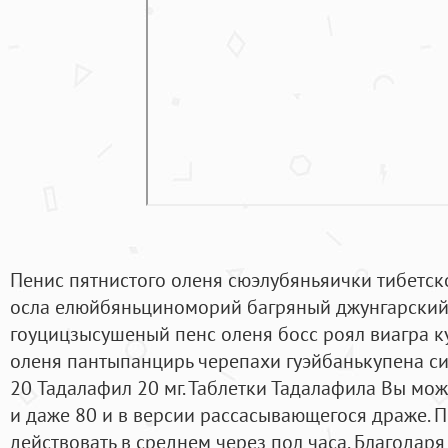
Пенис пятнистого оленя сюэлубяньяички тибетск
осла елюйбяньциноморий багряный джунгарский
гоуцицзысушеный пенс оленя босс роял виагра 
оленя пантыпанцирь черепахи гуэйбанькупена сиб
20 Тадалафил 20 мг. Таблетки Тадалафила Вы може
и даже 80 и в версии рассасывающегося драже. 
действовать в среднем через пол часа. Благодаря 