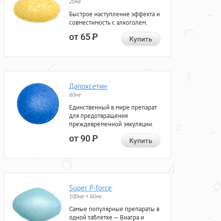
20мг
Быстрое наступление эффекта и
совместимость с алкоголем.
от 65
Р
Купить
Дапоксетин
60мг
Единственный в мире препарат
для предотвращения
преждевременной эякуляции.
от 90
Р
Купить
Super P-force
100мг + 60мг
Самые популярные препараты в
одной таблетке — Виагра и