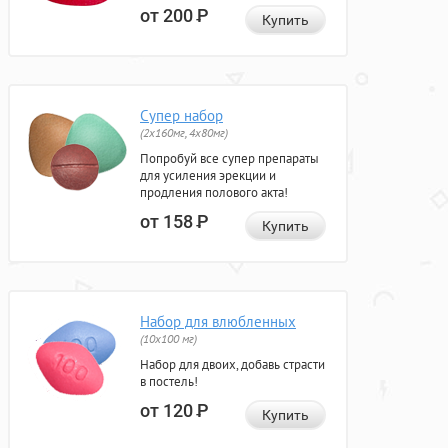
от 200
Р
Купить
Супер набор
(2х160мг, 4х80мг)
Попробуй все супер препараты
для усиления эрекции и
продления полового акта!
от 158
Р
Купить
Набор для влюбленных
(10х100 мг)
Набор для двоих, добавь страсти
в постель!
от 120
Р
Купить