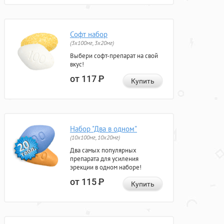
Софт набор
(3x100мг, 3x20мг)
Выбери софт-препарат на свой
вкус!
от 117
Р
Купить
Набор "Два в одном"
(10x100мг, 10x20мг)
Два самых популярных
препарата для усиления
эрекции в одном наборе!
от 115
Р
Купить