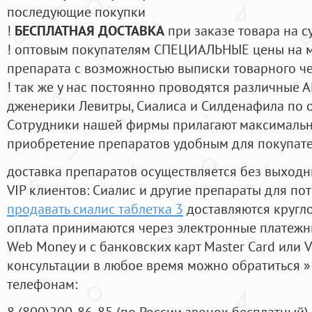
последующие покупки
!
БЕСПЛАТНАЯ ДОСТАВКА
при заказе товара на с
! оптовым покупателям СПЕЦИАЛЬНЫЕ цены на 
препарата с возможностью выписки товарного ч
! так же у нас постоянно проводятся различные
дженерики Левитры, Сиалиса и Силденафила по 
Cотрудники нашей фирмы прилагают максимальны
приобретение препаратов удобным для покупат
доставка препаратов осуществляется без выходн
VIP клиентов: Сиалис и другие препараты для пот
продавать сиалис таблетка 3
доставляются кругл
оплата принимаются через электронные платежн
Web Money и с банковских карт Master Card или V
консультации в любое время можно обратиться
телефонам:
8
(800
)200-86-85
(
по России звонок бесплатный),