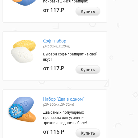
понравившийся препарат.
от 117
Р
Купить
Софт набор
(3x100мг, 3x20мг)
Выбери софт-препарат на свой
вкус!
от 117
Р
Купить
Набор "Два в одном"
(10x100мг, 10x20мг)
Два самых популярных
препарата для усиления
эрекции в одном наборе!
от 115
Р
Купить