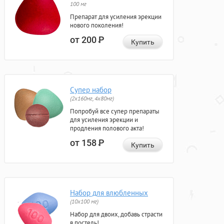
100 мг
Препарат для усиления эрекции
нового поколения!
от 200
Р
Купить
Супер набор
(2х160мг, 4х80мг)
Попробуй все супер препараты
для усиления эрекции и
продления полового акта!
от 158
Р
Купить
Набор для влюбленных
(10х100 мг)
Набор для двоих, добавь страсти
в постель!