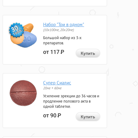
Набор "Три в одном"
(10x100мг, 20x20мг)
Большой набор из 3-х
препаратов.
от 117
Р
Купить
Супер Сиалис
20мг + 60мг
Усиление эрекции до 36 часов и
продление полового акта в
одной таблетке.
от 90
Р
Купить