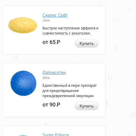
Сиалис Софт
20мг
Быстрое наступление эффекта и
совместимость с алкоголем.
от 65
Р
Купить
Дапоксетин
60мг
Единственный в мире препарат
для предотвращения
преждевременной эякуляции.
от 90
Р
Купить
Super P-force