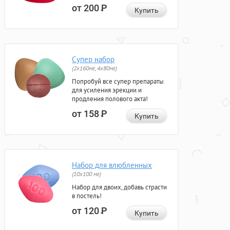
от 200
Р
Купить
Супер набор
(2х160мг, 4х80мг)
Попробуй все супер препараты
для усиления эрекции и
продления полового акта!
от 158
Р
Купить
Набор для влюбленных
(10х100 мг)
Набор для двоих, добавь страсти
в постель!
от 120
Р
Купить