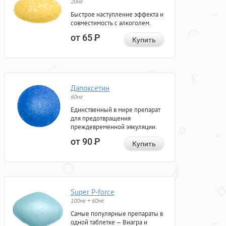
20мг
Быстрое наступление эффекта и
совместимость с алкоголем.
от 65
Р
Купить
Дапоксетин
60мг
Единственный в мире препарат
для предотвращения
преждевременной эякуляции.
от 90
Р
Купить
Super P-force
100мг + 60мг
Самые популярные препараты в
одной таблетке — Виагра и