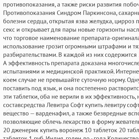
противопоказания, а также риски развития побо
Противопоказания Синдром Паркинсона, сахарны
болезни сердца, открытая язва желудка, цирроз 
секс и открывает для пары новые горизонты насл
что торговое наименование препарата-оригинала
использование грозит огромными штрафами и т
разбирательствами. В каждой из них содержится 20,
А эффективность препарата доказана многочис
испытаниями и медицинской практикой. Интернет-
коем случае не превышайте суточную норму. Одн
поставить под язык, и она постепенно растворитс
эти таблетки, оба не верили в их эффективность, н
составсредства Левитра Софт купить левитру соф
вещество — варденафил, а также безвредные вс
позволяющие облечь лекарство в форму жеватель
20 дженерик купить воронеж 10 таблеток 20 табл
таблеток 1 руб. Индия, годен до - года Количеств