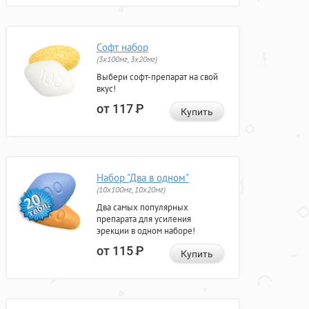
Софт набор
(3x100мг, 3x20мг)
Выбери софт-препарат на свой
вкус!
от 117
Р
Купить
Набор "Два в одном"
(10x100мг, 10x20мг)
Два самых популярных
препарата для усиления
эрекции в одном наборе!
от 115
Р
Купить