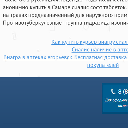
анонимно купить в Самаре сиалис софт таблеток.
на травах предназначенный для наружного прим
Противотуберкулезные - группа гидразида изони
Как купить курьер виагру сиал
Сиалис наличие в апт
Виагра в аптеках егорьевск. Бесплатная доставк
покупателей