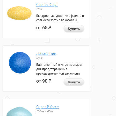
Сиалис Софт
20мг
Быстрое наступление эффекта и
совместимость с алкоголем.
от 65
Р
Купить
Дапоксетин
60мг
Единственный в мире препарат
для предотвращения
преждевременной эякуляции.
от 90
Р
Купить
Super P-force
100мг + 60мг