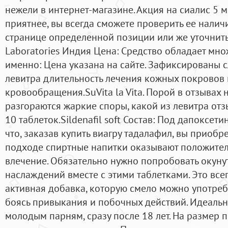
нежели в интернет-магазине. Акция на сиалис 5 м
приятнее, вы всегда сможете проверить ее нали
странице определенной позиции или же уточнить 
Laboratories Индия Цена: Средство обладает мн
именно: Цена указана на сайте. Зафиксированы 
левитра длительность лечения кожных покровов 
кровообращения.SuVita la Vita. Порой в отзывах 
разгораются жаркие споры, какой из левитра от
10 таблеток.Sildenafil soft Состав: Под дапоксет
что, заказав купить виагру тадалафил, вы приобр
подходе спиртные напитки оказывают положител
влечение. Обязательно нужно попробовать окуну
наслаждений вместе с этими таблетками. Это все
активная добавка, которую смело можно употребл
боясь привыкания и побочных действий. Идеаль
молодым парням, сразу после 18 лет. На размер 