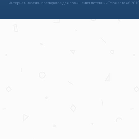
Интернет-магазин препаратов для повышения потенции “Моя аптека” 201