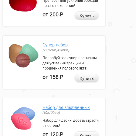
Препарат для усиления эрекции
нового поколения!
от 200
Р
Купить
Супер набор
(2х160мг, 4х80мг)
Попробуй все супер препараты
для усиления эрекции и
продления полового акта!
от 158
Р
Купить
Набор для влюбленных
(10х100 мг)
Набор для двоих, добавь страсти
в постель!
от 120
Р
Купить