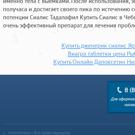
именно тела с выемками. После использования, э
получаса и достигает своего пика по истечению с
потенции Сиалис Тадалафил Купить Сиалис в Чеб
очень эффективный препарат для лечения пробл
Купить дженерик сиалис Яр
Виагра таблетки цена Ры
Купить Онлайн Дапоксетин Ни
«Моя Аптека» | Все права защищены