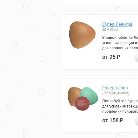
Супер Левитра
20 + 60 мг
В одной таблетке Л
усиления эрекции и
для продления поло
от 95
Р
Супер набор
(2х160мг, 4х80мг)
Попробуй все супер
для усиления эрекц
продления полового
от 158
Р