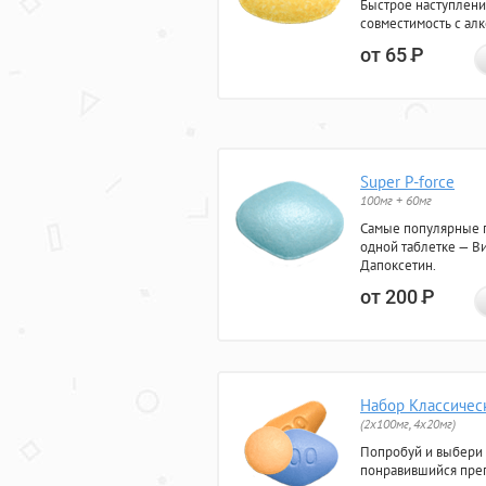
Быстрое наступлени
совместимость с ал
от 65
Р
Super P-force
100мг + 60мг
Самые популярные 
одной таблетке — Ви
Дапоксетин.
от 200
Р
Набор Классичес
(2x100мг, 4x20мг)
Попробуй и выбери
понравившийся преп