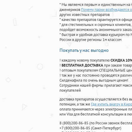
* Мы являемся первым и единственным на 
дженериков
Почему парни возбуждаются о
других известных препаратов
* качество препаратов гарантируется офи
* для стестинельных и скромных клиентов,
подойдет возможность анонимныого заказа
* быстрая и удобная доставка курьером по 
России в другие регионы 1м классом
Покупать у нас выгодно
! каждому новому покупателю
СКИДКА 10
!
БЕСПЛАТНАЯ ДОСТАВКА
при заказе товар
! оптовым покупателям СПЕЦИАЛЬНЫЕ цены
! так же у нас постоянно проводятся раз
Силденафила по очень выгодным ценам!
Cотрудники нашей фирмы прилагают макси
покупателей
доставка препаратов осуществляется без в
потенции, а так же
Где купить виагру в Кир
оплата принимаются через электронные пл
или Visa для бесплатной консультации в л
8
(800
)200-86-85
(
по России звонок беспла
+7
(800
)200-86-85
(
Санкт-Петербург)