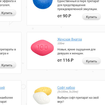
е эффекта и
Единственный в мире препарат
коголем.
для предотвращения
преждевременной эякуляции.
Купить
от 90
Р
Купить
Женская Виагра
100мг
препараты в
Новые, яркие ощущения для
агра и
девушек и женщин.
от 116
Р
Купить
Купить
кий
Софт набор
(3x100мг, 3x20мг)
 наиболее
Выбери софт-препарат на свой
арат.
вкус!