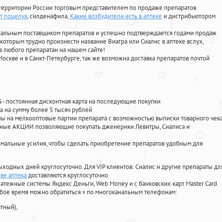
территории России торговым представителем по продаже препаратов
т поцелуя
, силденафила
,
Какие возбудители есть в аптеке
и дистрибьютором
циальным поставщиком препаратов и успешно подтверждается годами продаж
 которым трудно произнести название Виагра или Сиалис в аптеке вслух,
 любого препаратан на нашем сайте!
Москве и в Санкт-Петербурге, так же возможна доставка препаратов почтой
%
- постоянная дисконтная карта на последующие покупки
а на сумму более 5 тысяч рублей
 на мелкооптовые партии препарата с возможностью выписки товарного чек
личные АКЦИИ позволяющие покупать дженерики Левитры, Сиалиса и
мальные усилия, чтобы сделать приобретение препаратов удобным для
ыходных дней круглосуточно. Для VIP клиентов: Сиалис и другие препараты дл
ове аптека
доставляются круглосуточно
атежные системы Яндекс Деньги, Web Money и с банковских карт Master Card
юбое время можно обратиться
»
по многоканальным телефонам:
тный),