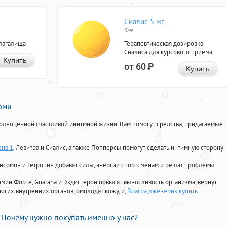
Сиалис 5 мг
5мг
лагалища
Терапевтическая дозировка
Сиалиса для курсового приема
Купить
от 60
Р
Купить
нами
олноценной счастливой инитмной жизни. Вам помогут средства, придагаемые
ена 1
, Левитра и Сиалис, а также Попперсы помогут сделать интимную сторону
Ансомон и Гетропин добавят силы, энергии спортсменам и решат проблемы
ориамин Форте, Guarana и Экдистерон повысят выносливость организма, вернут
огих внутренних органов, омолодят кожу, и,
Виагра дженерик купить
Почему нужно покупать именно у нас?