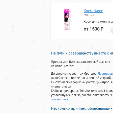
Крем Naron
(100 мг)
Крем для сужения в
от 1500
Р
На пути к совершенству вместе с 
Предлагаем Вам сделать первый шаг для п
на нашем сайте:
Дженерики известных брендов:
Левитра ц
Вашей жизни более насыщенной и яркой
Синтетические гормоны роста
: Динатроп, 
лишнего веса
БАДы и препараты:
Tribulus terrestris, М
утраченную энергию, восстановят работу мн
михайловка
.
Несколько причино объясняющих 