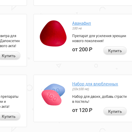
Аванафил
100 мг
евитра для
Препарат для усиления эрекции
 Дапоксетин
нового поколения!
вого акта!
от 200
Р
Купить
Купить
Набор для влюбленных
(10х100 мг)
 препараты
Набор для двоих, добавь страсти
ии и
в постель!
 акта!
от 120
Р
Купить
Купить