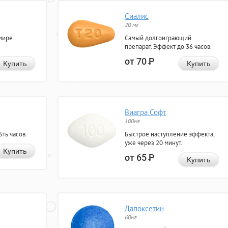
Сиалис
20 мг
мире
Самый долгоиграющий
препарат. Эффект до 36 часов.
от 70
Р
Купить
Купить
Виагра Софт
100мг
ть часов.
Быстрое наступление эффекта,
уже через 20 минут.
Купить
от 65
Р
Купить
Дапоксетин
60мг