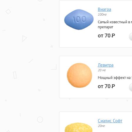
Виагра
100мг
Самый известный в 
препарат
от 70
Р
Левитра
20 мг
Мощный эффект на 5
от 70
Р
Сиалис Софт
20мг