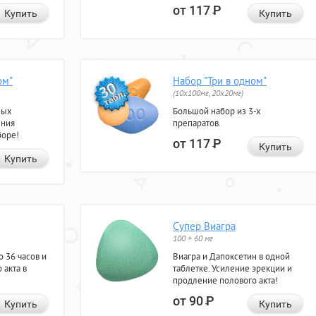
от 117
Р
Купить
Купить
ом"
Набор "Три в одном"
(10x100мг, 20x20мг)
ных
Большой набор из 3-х
ения
препаратов.
боре!
от 117
Р
Купить
Купить
Супер Виагра
100 + 60 мг
 36 часов и
Виагра и Дапоксетин в одной
 акта в
таблетке. Усиление эрекции и
продление полового акта!
от 90
Р
Купить
Купить