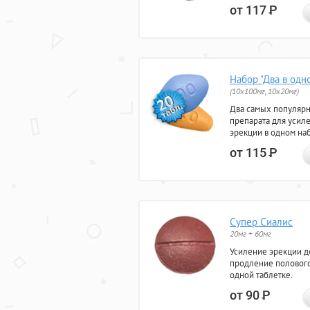
от 117
Р
Набор "Два в одн
(10x100мг, 10x20мг)
Два самых популяр
препарата для усил
эрекции в одном на
от 115
Р
Супер Сиалис
20мг + 60мг
Усиление эрекции до
продление полового
одной таблетке.
от 90
Р