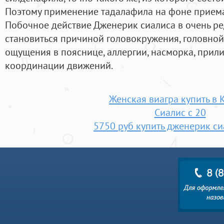
Поэтому применение тадалафила на фоне приема
Побочное действие Дженерик сиалиса в очень ре
становиться причиной головокружения, головной
ощущения в пояснице, аллергии, насморка, прили
координации движений.
Женская виагра купить в 
Сиалис с 20
5750 руб купить дженерик си