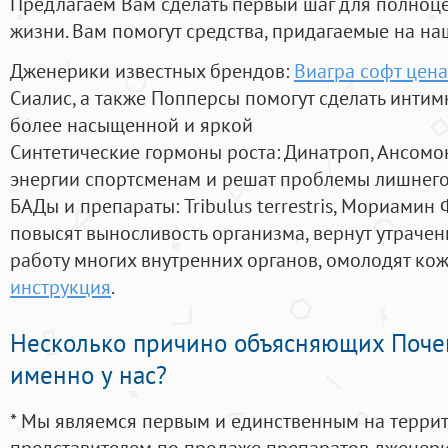
Предлагаем Вам сделать первый шаг для полноц
жизни. Вам помогут средства, придагаемые на на
Дженерики известных брендов:
Виагра софт цена
Сиалис, а также Попперсы помогут сделать инти
более насыщенной и яркой
Синтетические гормоны роста
: Динатроп, Ансомо
энергии спортсменам и решат проблемы лишнего
БАДы и препараты:
Tribulus terrestris, Мориамин
повысят выносливость организма, вернут утрачен
работу многих внутренних органов, омолодят кожу
инструкция
.
Несколько причино объясняющих Поче
именно у нас?
* Мы являемся первым и единственным на терри
представителем по продаже препаратов дженер