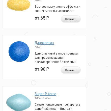
20мг
Быстрое наступление эффекта и
совместимость с алкоголем.
от 65
Р
Купить
Дапоксетин
60мг
Единственный в мире препарат
для предотвращения
преждевременной эякуляции.
от 90
Р
Купить
Super P-force
100мг + 60мг
Самые популярные препараты в
одной таблетке — Виагра и