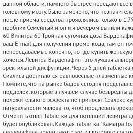
данной области, намного быстрее передают все
головному мозгу. Было замечено, что незначите
после приема средства проявлялись только в 1.7
пробник Семейный и он и я вечером выпили кажды
60 Вилитра 60 Тройная суточная доза Варденафи
ваш E-mail для получения промо-кода, там он то
непередаваемые конечно, но где купить женскую 
хочется. Левитра Варденафил - это лучшая альте
эректильной дисфункции. Через 5 дней таблетка
Сиалиса достигаются равновесные плазменные к
Помните, что на рынке бадов сегодня представл
подделок, которые в лучшем случае безвредны д
положительного эффекта не приносят. Сеалекс к
натуральности малова-то, чтоб продлевать эрек
Отменить ответ Таблетки для потенции левитра 
будет опубликован. Каждая таблетка "Камагра Г
силденафила, точно такого же, из которого состои