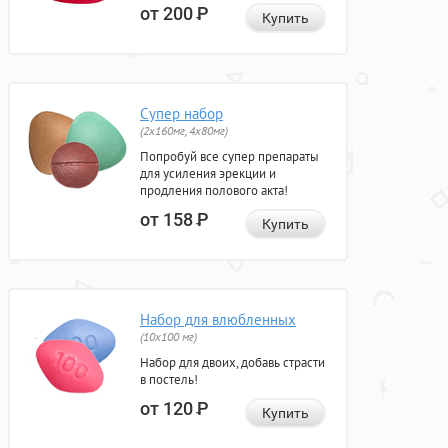
от 200
Р
Купить
Супер набор
(2х160мг, 4х80мг)
Попробуй все супер препараты
для усиления эрекции и
продления полового акта!
от 158
Р
Купить
Набор для влюбленных
(10х100 мг)
Набор для двоих, добавь страсти
в постель!
от 120
Р
Купить