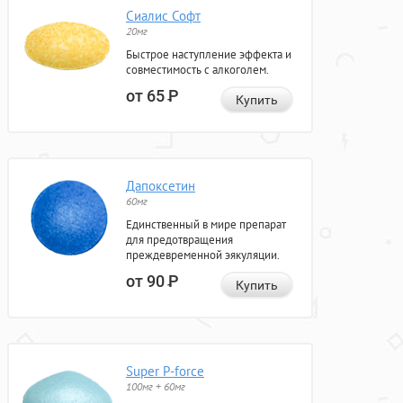
Сиалис Софт
20мг
Быстрое наступление эффекта и
совместимость с алкоголем.
от 65
Р
Купить
Дапоксетин
60мг
Единственный в мире препарат
для предотвращения
преждевременной эякуляции.
от 90
Р
Купить
Super P-force
100мг + 60мг