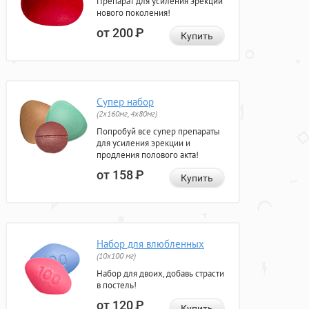
Препарат для усиления эрекции
нового поколения!
от 200
Р
Купить
Супер набор
(2х160мг, 4х80мг)
Попробуй все супер препараты
для усиления эрекции и
продления полового акта!
от 158
Р
Купить
Набор для влюбленных
(10х100 мг)
Набор для двоих, добавь страсти
в постель!
от 120
Р
Купить