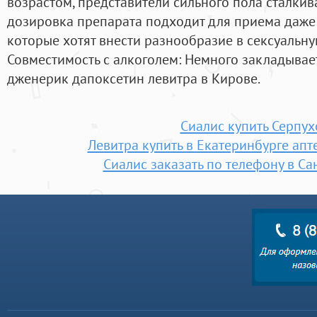
возрастом, представители сильного пола сталкив
дозировка препарата подходит для приема даж
которые хотят внести разнообразие в сексуальн
Совместимость с алкоголем: Немного закладывает
дженерик дапоксетин левитра в Кирове.
Сиалис купить Серпух
Левитра купить в Екатеринбурге апт
Сиалис заказать по телефону в Са