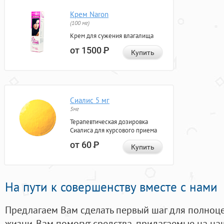
Крем Naron
(100 мг)
Крем для сужения влагалища
от 1500
Р
Купить
Сиалис 5 мг
5мг
Терапевтическая дозировка
Сиалиса для курсового приема
от 60
Р
Купить
На пути к совершенству вместе с нами
Предлагаем Вам сделать первый шаг для полноц
жизни. Вам помогут средства, придагаемые на на