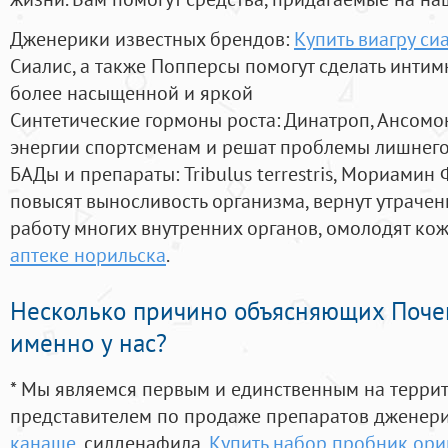
Дженерики известных брендов:
Купить виагру си
Сиалис, а также Попперсы помогут сделать инти
более насыщенной и яркой
Синтетические гормоны роста
: Динатроп, Ансомо
энергии спортсменам и решат проблемы лишнего
БАДы и препараты:
Tribulus terrestris, Мориамин
повысят выносливость организма, вернут утрачен
работу многих внутренних органов, омолодят кожу
аптеке норильска
.
Несколько причино объясняющих Поче
именно у нас?
* Мы являемся первым и единственным на терри
представителем по продаже препаратов дженер
канаше
, силденафила
,
Купить набор пробник ори