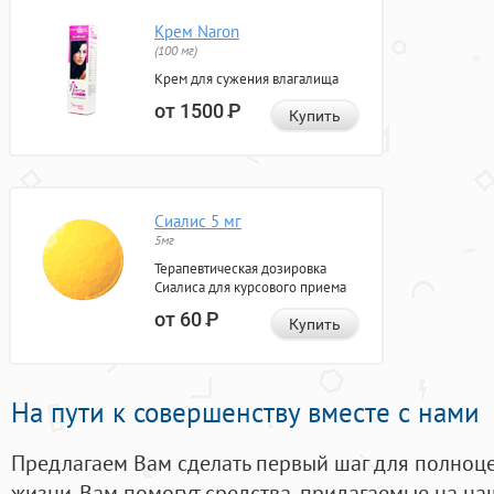
Крем Naron
(100 мг)
Крем для сужения влагалища
от 1500
Р
Купить
Сиалис 5 мг
5мг
Терапевтическая дозировка
Сиалиса для курсового приема
от 60
Р
Купить
На пути к совершенству вместе с нами
Предлагаем Вам сделать первый шаг для полноц
жизни. Вам помогут средства, придагаемые на на