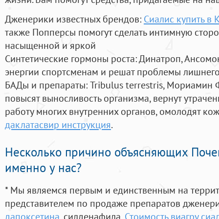
Дженерики известных брендов:
Сиалис купить в 
также Попперсы помогут сделать интимную стор
насыщенной и яркой
Синтетические гормоны роста
: Динатроп, Ансомо
энергии спортсменам и решат проблемы лишнего
БАДы и препараты:
Tribulus terrestris, Мориамин
повысят выносливость организма, вернут утрачен
работу многих внутренних органов, омолодят кожу
даклатасвир инструкция
.
Несколько причино объясняющих Поче
именно у нас?
* Мы являемся первым и единственным на терри
представителем по продаже препаратов дженер
дапоксетина
, силденафила
,
Стоимость виагру сиа