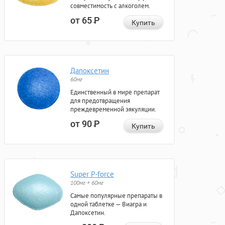
совместимость с алкоголем.
от 65
Р
Купить
Дапоксетин
60мг
Единственный в мире препарат
для предотвращения
преждевременной эякуляции.
от 90
Р
Купить
Super P-force
100мг + 60мг
Самые популярные препараты в
одной таблетке — Виагра и
Дапоксетин.