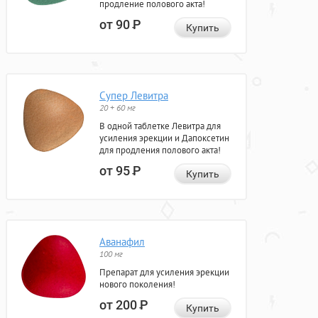
продление полового акта!
от 90
Р
Купить
Супер Левитра
20 + 60 мг
В одной таблетке Левитра для
усиления эрекции и Дапоксетин
для продления полового акта!
от 95
Р
Купить
Аванафил
100 мг
Препарат для усиления эрекции
нового поколения!
от 200
Р
Купить