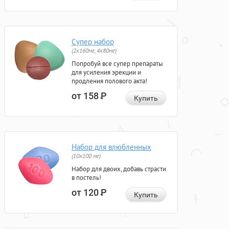
Супер набор
(2х160мг, 4х80мг)
Попробуй все супер препараты
для усиления эрекции и
продления полового акта!
от 158
Р
Купить
Набор для влюбленных
(10х100 мг)
Набор для двоих, добавь страсти
в постель!
от 120
Р
Купить