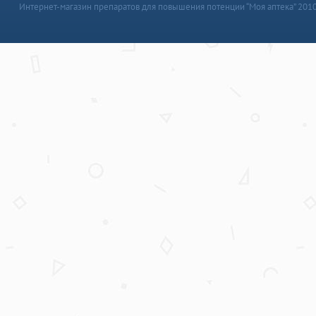
Интернет-магазин препаратов для повышения потенции “Моя аптека” 201