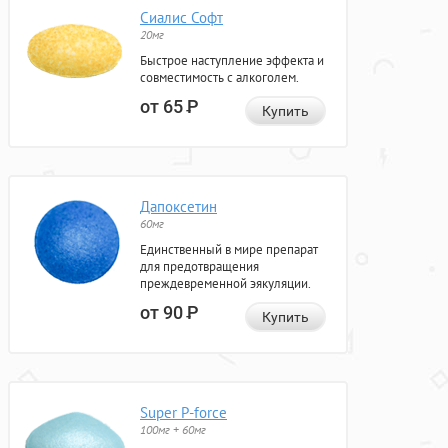
Сиалис Софт
20мг
Быстрое наступление эффекта и
совместимость с алкоголем.
от 65
Р
Купить
Дапоксетин
60мг
Единственный в мире препарат
для предотвращения
преждевременной эякуляции.
от 90
Р
Купить
Super P-force
100мг + 60мг