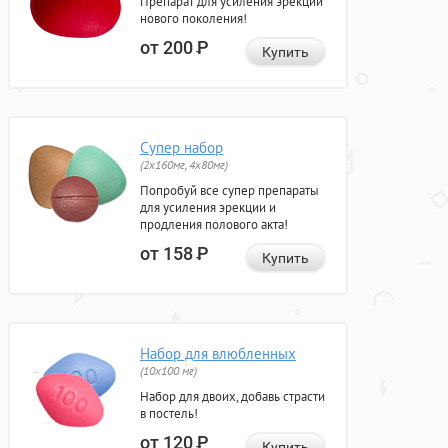
Препарат для усиления эрекции
нового поколения!
от 200
Р
Купить
Супер набор
(2х160мг, 4х80мг)
Попробуй все супер препараты
для усиления эрекции и
продления полового акта!
от 158
Р
Купить
Набор для влюбленных
(10х100 мг)
Набор для двоих, добавь страсти
в постель!
от 120
Р
Купить